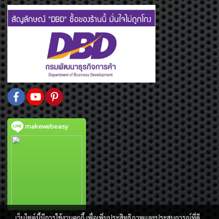
makewebeasy
เว็บไซต์นี้มีการใช้งานคุกกี้ เพื่อเพิ่มประสิทธิภาพและประสบการณ์ที่ดี