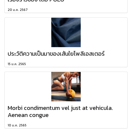
20 ม.ค. 2567
ประวัติความเป็นมาของเส้นใยโพลีเอสเตอร์
15 ม.ค. 2565
Morbi condimentum vel just at vehicula.
Aenean congue
10 ม.ค. 2565