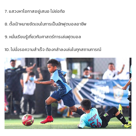
7. แสวงหาโอกาสอยู่เสมอ ไม่ย่อท้อ
8. ตั้งเป้าหมายชัดเจนในการเป็นนักฟุตบอลอาชีพ
9. หมั่นเรียนรู้เกี่ยวกับศาสตร์การเล่นฟุตบอล
10. ไม่นั่งรอความสำเร็จ ต้องกล้าลงเล่นในทุกสถานการณ์