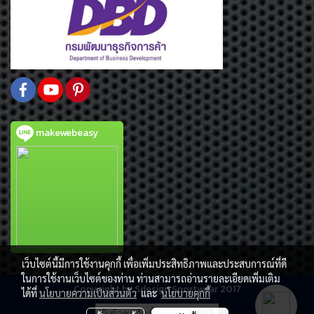
makewebeasy
เว็บไซต์นี้มีการใช้งานคุกกี้ เพื่อเพิ่มประสิทธิภาพและประสบการณ์ที่ดี
ในการใช้งานเว็บไซต์ของท่าน ท่านสามารถอ่านรายละเอียดเพิ่มเติม
Copy right by Sdesign Sportwear 2017
ได้ที่
นโยบายความเป็นส่วนตัว
และ
นโยบายคุกกี้
ผู้เข้าชมวันนี้
1,507