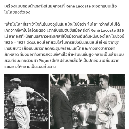
เครื่องแบบของนักเทสนิสในยุคก่อนที่ René Lacoste จะออกแบบเสื้อ
โปโลของตัวเอง
“เสื้อโปโล” ที่เราเข้าใจกันในปัจจุบันนั้น แม้จะใช้ชื่อว่า “โปโล” ทว่ากลับไม่ได้
เกิดจากกีฬาโปโลโดยตรง แต่กลับเริ่มต้นขึ้นเมื่อครั้งที่ René Lacoste (เรอ
เน่ ลาคอสท์) นักเทนนิสชาวฝรั่งเศสที่เป็นมือวางอันดับหนึ่งของโลก ในช่วงปี
1926 – 1927 ดัดแปลงเสื้อที่สวมใส่ในการแข่งขันเทนนิสเสียใหม่ จากชุด
เทนนิสขาว เสื้อแขนยาวกลัดกระดุม พร้อมเนคไท และกางเกงขายาวผ้า
สักหลาด ที่บ่งบอกถึงการสงวนกีฬานี้ไว้สำหรับชนชั้นสูง กลายเป็นเสื้อแบบ
สวมศีรษะ ทอด้วยผ้า Pique (ปีเก้) ปรับปกเสื้อให้เป็นปกอ่อน เปลี่ยนจาก
แขนยาวให้กลายเป็นแขนสั้นแทน