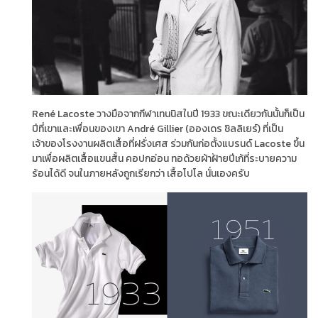
René Lacoste วางมือจากกีฬาเทนนิสในปี 1933 ขณะเดียวกันนั้นก็เป็น
ปีที่เขาและเพื่อนของเขา André Gillier (อองเดร ชิลลิเยร์) ที่เป็น
เจ้าของโรงงานผลิตเสื้อที่ฝรั่งเศส ร่วมกันก่อตั้งแบรนด์ Lacoste ขึ้น
มาเพื่อผลิตเสื้อแขนสั้น คอปกอ่อน ทอด้วยผ้าฝ้ายปีเก้ที่ระบายความ
ร้อนได้ดี จนในภายหลังถูกเรียกว่า เสื้อโปโล นั่นเองครับ