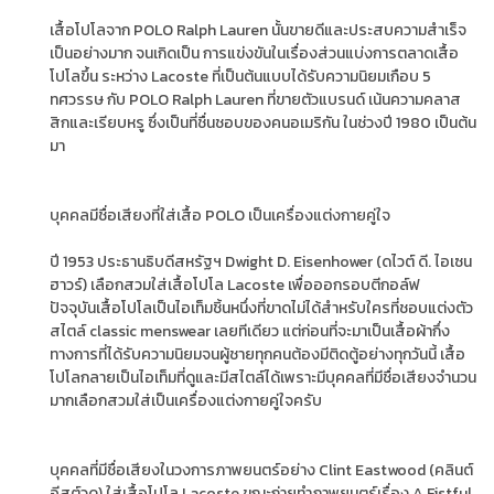
เสื้อโปโลจาก POLO Ralph Lauren นั้นขายดีและประสบความสำเร็จ
เป็นอย่างมาก จนเกิดเป็น การแข่งขันในเรื่องส่วนแบ่งการตลาดเสื้อ
โปโลขึ้น ระหว่าง Lacoste ที่เป็นต้นแบบได้รับความนิยมเกือบ 5
ทศวรรษ กับ POLO Ralph Lauren ที่ขายตัวแบรนด์ เน้นความคลาส
สิกและเรียบหรู ซึ่งเป็นที่ชื่นชอบของคนอเมริกัน ในช่วงปี 1980 เป็นต้น
มา
บุคคลมีชื่อเสียงที่ใส่เสื้อ POLO เป็นเครื่องแต่งกายคู่ใจ
ปี 1953 ประธานธิบดีสหรัฐฯ Dwight D. Eisenhower (ดไวต์ ดี. ไอเซน
ฮาวร์) เลือกสวมใส่เสื้อโปโล Lacoste เพื่อออกรอบตีกอล์ฟ
ปัจจุบันเสื้อโปโลเป็นไอเท็มชิ้นหนึ่งที่ขาดไม่ได้สำหรับใครที่ชอบแต่งตัว
สไตล์ classic menswear เลยทีเดียว แต่ก่อนที่จะมาเป็นเสื้อผ้ากึ่ง
ทางการที่ได้รับความนิยมจนผู้ชายทุกคนต้องมีติดตู้อย่างทุกวันนี้ เสื้อ
โปโลกลายเป็นไอเท็มที่ดูและมีสไตล์ได้เพราะมีบุคคลที่มีชื่อเสียงจำนวน
มากเลือกสวมใส่เป็นเครื่องแต่งกายคู่ใจครับ
บุคคลที่มีชื่อเสียงในวงการภาพยนตร์อย่าง Clint Eastwood (คลินต์
อีสต์วูด) ใส่เสื้อโปโล Lacoste ขณะถ่ายทำภาพยนตร์เรื่อง A Fistful