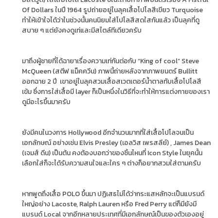
Of Dollars ในปี 1964 รูปถ่ายอยู่ในลุคเสื้อโปโลสีเขียว Turquoise
ทำให้เข้าใจได้ว่าในช่วงนั้นคนนิยมใส่โปโลสีสดใสกันแล้ว เป็นลุคที่ดู
สบาย ๆ แต่ยังคงดูเท่และมีสไตล์ทีเดียวครับ
มาถึงผู้ชายที่ได้ฉายาเรื่องความเท่กันต่อกับ “King of cool” Steve
McQueen (สตีฟ แม็คควีน) ภาพนี้ถ่ายหลังจากภาพยนตร์ Bullitt
ออกฉาย 2 ปี เขาอยู่ในลุคสวมเสื้อสเวตเตอร์น้ำตาลทับเสื้อโปโลสี
เข้ม ซึ่งการใส่เสื้อมี layer ก็เป็นหนึ่งในวิธีที่จะทำให้การแต่งกายของเรา
ดูมีอะไรขึ้นมาครับ
ยังมีคนในวงการ Hollywood อีกจำนวนมากที่ใส่เสื้อโปโลจนเป็น
เอกลักษณ์ อย่างเช่น Elvis Presley (เอลวิส เพรสลีย์) , James Dean
(เจมส์ ดีน) เป็นต้น คงต้องบอกว่าของชิ้นไหนที่ Icon Style ในยุคนั้น
เลือกใส่ก็จะได้รับความสนใจและใคร ๆ ต่างก็อยากสวมใส่ตามครับ
หากพูดถึงเสื้อ POLO ขึ้นมา ปฏิเสธไม่ได้ว่ากระแสหลักจะเป็นแบรนด์
ใหญ่อย่าง Lacoste, Ralph Lauren หรือ Fred Perry แต่ก็มียังมี
แบรนด์ Local จากอีกหลายประเทศที่มีเอกลักษณ์เป็นของตัวเองอยู่