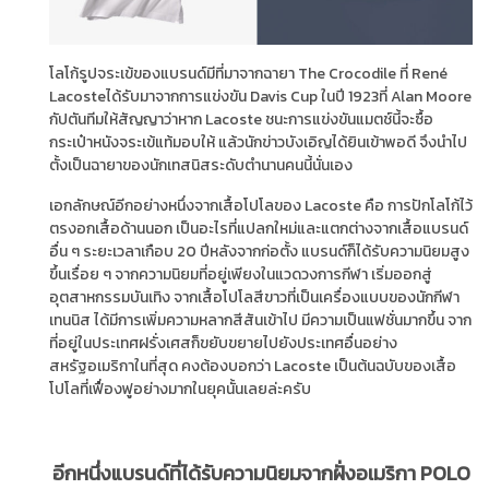
โลโก้รูปจระเข้ของแบรนด์มีที่มาจากฉายา The Crocodile ที่ René
Lacosteได้รับมาจากการแข่งขัน Davis Cup ในปี 1923ที่ Alan Moore
กัปตันทีมให้สัญญาว่าหาก Lacoste ชนะการแข่งขันแมตช์นี้จะซื้อ
กระเป๋าหนังจระเข้แท้มอบให้ แล้วนักข่าวบังเอิญได้ยินเข้าพอดี จึงนำไป
ตั้งเป็นฉายาของนักเทสนิสระดับตำนานคนนี้นั่นเอง
เอกลักษณ์อีกอย่างหนึ่งจากเสื้อโปโลของ Lacoste คือ การปักโลโก้ไว้
ตรงอกเสื้อด้านนอก เป็นอะไรที่แปลกใหม่และแตกต่างจากเสื้อแบรนด์
อื่น ๆ ระยะเวลาเกือบ 20 ปีหลังจากก่อตั้ง แบรนด์ก็ได้รับความนิยมสูง
ขึ้นเรื่อย ๆ จากความนิยมที่อยู่เพียงในแวดวงการกีฬา เริ่มออกสู่
อุตสาหกรรมบันเทิง จากเสื้อโปโลสีขาวที่เป็นเครื่องแบบของนักกีฬา
เทนนิส ได้มีการเพิ่มความหลากสีสันเข้าไป มีความเป็นแฟชั่นมากขึ้น จาก
ที่อยู่ในประเทศฝรั่งเศสก็ขยับขยายไปยังประเทศอื่นอย่าง
สหรัฐอเมริกาในที่สุด คงต้องบอกว่า Lacoste เป็นต้นฉบับของเสื้อ
โปโลที่เฟื่องฟูอย่างมากในยุคนั้นเลยล่ะครับ
อีกหนึ่งแบรนด์ที่ได้รับความนิยมจากฝั่งอเมริกา POLO