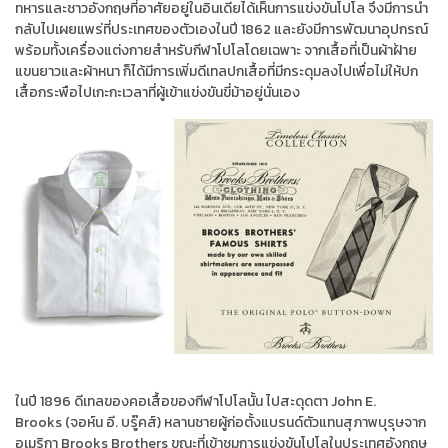
ทหารและชาวอังกฤษที่อาศัยอยู่ในอินเดียได้เห็นการแข่งขันโปโล จึงมีการนำ
กลับไปเผยแพร่ที่ประเทศของตัวเองในปี 1862 และยังมีการพัฒนาอุปกรณ์
พร้อมทั้งเครื่องแต่งกายสำหรับกีฬาโปโลโดยเฉพาะ จากเสื้อที่เป็นผ้าฝ้าย
แขนยาวและผ้าหนา ก็ได้มีการเพิ่มดีเทลปกเสื้อที่มีกระดุมลงไปเพื่อไม่ให้ปก
เสื้อกระพือไปเกะกะเวลาที่ผู้เข้าแข่งขันขี่ม้าอยู่นั่นเอง
ในปี 1896 ดีเทลของคอเสื้อของกีฬาโปโลนั้น ไปสะดุดตา John E.
Brooks (จอห์น อี. บรู๊คส์) หลานชายผู้ก่อตั้งแบรนด์ตัวแทนสุภาพบุรุษจาก
อเมริกา Brooks Brothers ขณะที่เข้าชมการแข่งขันโปโลในประเทศอังกฤษ