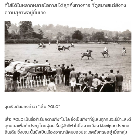
ที่ใส่ได้ในหลากหลายโอกาส ได้ลุคกึ่งทางการ ที่ดูสบายแต่ยังคง
ความสุภาพอยู่นั่นเอง
จุดเริ่มต้นของคำว่า “เสื้อ POLO”
เสื้อ POLO เป็นชื่อที่เรียกตามกีฬาโปโล ซึ่งเป็นกีฬาที่ผู้เล่นทุกคนจะขี่ม้าและตี
ลูกบอลเพื่อทำประตู โดยผู้คนเริ่มรู้จักกีฬาโปโลจากเมือง Manipur ประเทศ
อินเดีย ซึ่งขณะนั้นยังเป็นเมืองอาณานิคมของประเทศอังกฤษอยู่ เมื่อกลุ่ม