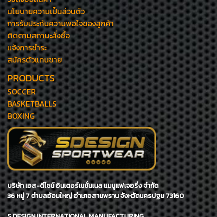
นโยบายความเป็นส่วนตัว
การรับประกันความพอใจของลูกค้า
ติดตามสถานะสั่งซื้อ
แจ้งการชำระ
สมัครตัวแทนขาย
PRODUCTS
SOCCER
BASKETBALLS
BOXING
บริษัท เอส-ดีไซน์ อินเตอร์เนชั่นเนล แมนูแฟเจอริ่ง จำกัด
36 หมู่ 7 ตำบลอ้อมใหญ่ อำเภอสามพราน จังหวัดนครปฐม 73160
S DESIGN INTERNATIONAL MANUFACTURING