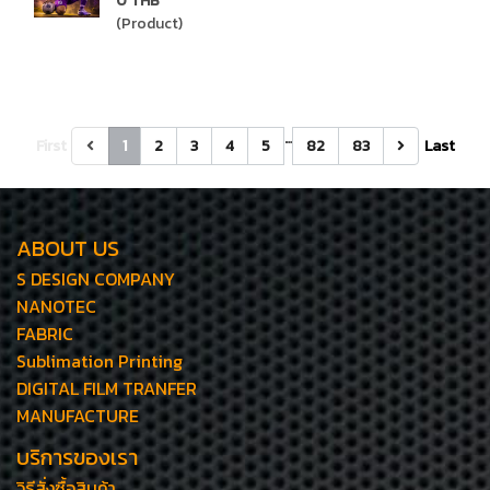
0 THB
(Product)
…
First
1
2
3
4
5
82
83
Last
ABOUT US
S DESIGN COMPANY
NANOTEC
FABRIC
Sublimation Printing
DIGITAL FILM TRANFER
MANUFACTURE
บริการของเรา
วิธีสั่งซื้อสินค้า