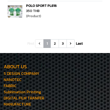
POLO SPORT PL816
350 THB
(Product)
First
1
2
3
Last
ABOUT US
S DESIGN COMPANY
NANOTEC
FABRIC
Sublimation Printing
DIGITAL FILM TRANFER
MANUFACTURE