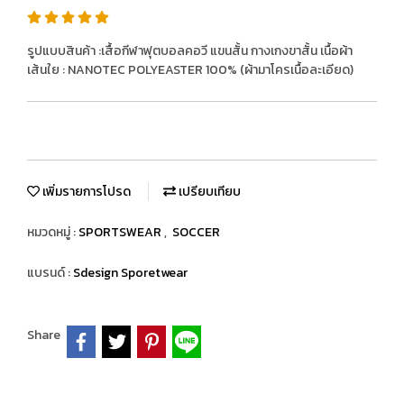
รูปแบบสินค้า :เสื้อกีฬาฟุตบอลคอวี แขนสั้น กางเกงขาสั้น เนื้อผ้า
เส้นใย : NANOTEC POLYEASTER 100% (ผ้ามาโครเนื้อละเอียด)
เพิ่มรายการโปรด
เปรียบเทียบ
หมวดหมู่ :
SPORTSWEAR
,
SOCCER
แบรนด์ :
Sdesign Sporetwear
Share