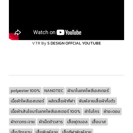
VTR By
S DESIGN OFFCIAL YOUTUBE
polyester 100%
NANOTEC
ผ้านาโนเทคโพลีเอสเตอร์
เนื้อผ้าโพลีเอสเตอร์
ผลิตเสื้อผ้ากีฬา
พิมพ์ลายเสื้อผ้าทั้งตัว
เนื้อผ้าเส้นใยนาโนเทคโพลีเอสเตอร์ 100%
ผ้าไมโคร
ผ้าอะตอม
ผ้าดาวกระจาย
ผ้าเม็ดข้าวสาร
เสื้อฟุตบอล
เสื้อบาส
เสื้อจักรยาน
เสื้อพิมพ์ลาย
เสื้อกีฬาพิมพ์ลาย