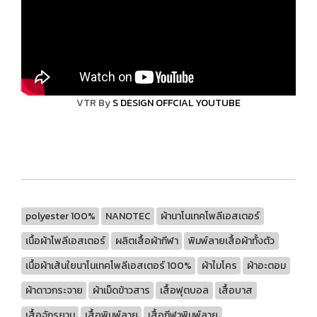
VTR By
S DESIGN OFFCIAL YOUTUBE
polyester 100%
NANOTEC
ผ้านาโนเทคโพลีเอสเตอร์
เนื้อผ้าโพลีเอสเตอร์
ผลิตเสื้อผ้ากีฬา
พิมพ์ลายเสื้อผ้าทั้งตัว
เนื้อผ้าเส้นใยนาโนเทคโพลีเอสเตอร์ 100%
ผ้าไมโคร
ผ้าอะตอม
ผ้าดาวกระจาย
ผ้าเม็ดข้าวสาร
เสื้อฟุตบอล
เสื้อบาส
เสื้อจักรยาน
เสื้อพิมพ์ลาย
เสื้อกีฬาพิมพ์ลาย