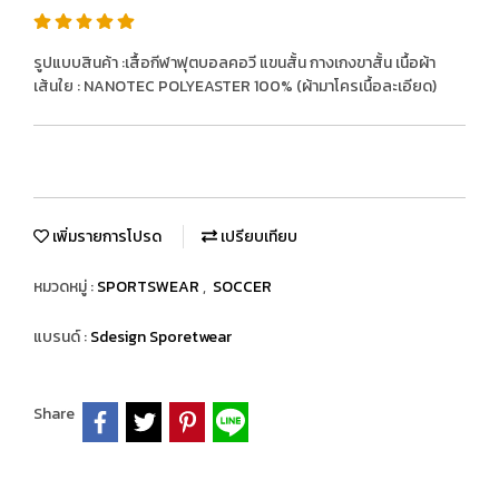
รูปแบบสินค้า :เสื้อกีฬาฟุตบอลคอวี แขนสั้น กางเกงขาสั้น เนื้อผ้า
เส้นใย : NANOTEC POLYEASTER 100% (ผ้ามาโครเนื้อละเอียด)
เพิ่มรายการโปรด
เปรียบเทียบ
หมวดหมู่ :
SPORTSWEAR
,
SOCCER
แบรนด์ :
Sdesign Sporetwear
Share