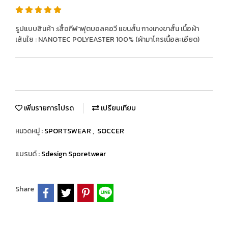
รูปแบบสินค้า :เสื้อกีฬาฟุตบอลคอวี แขนสั้น กางเกงขาสั้น เนื้อผ้า
เส้นใย : NANOTEC POLYEASTER 100% (ผ้ามาโครเนื้อละเอียด)
เพิ่มรายการโปรด
เปรียบเทียบ
หมวดหมู่ :
SPORTSWEAR
,
SOCCER
แบรนด์ :
Sdesign Sporetwear
Share