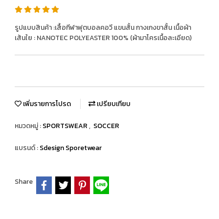
รูปแบบสินค้า :เสื้อกีฬาฟุตบอลคอวี แขนสั้น กางเกงขาสั้น เนื้อผ้า
เส้นใย : NANOTEC POLYEASTER 100% (ผ้ามาโครเนื้อละเอียด)
เพิ่มรายการโปรด
เปรียบเทียบ
หมวดหมู่ :
SPORTSWEAR
,
SOCCER
แบรนด์ :
Sdesign Sporetwear
Share