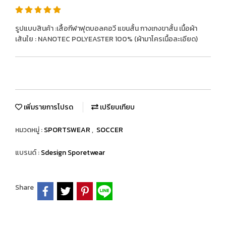
รูปแบบสินค้า :เสื้อกีฬาฟุตบอลคอวี แขนสั้น กางเกงขาสั้น เนื้อผ้า
เส้นใย : NANOTEC POLYEASTER 100% (ผ้ามาโครเนื้อละเอียด)
เพิ่มรายการโปรด
เปรียบเทียบ
หมวดหมู่ :
SPORTSWEAR
,
SOCCER
แบรนด์ :
Sdesign Sporetwear
Share