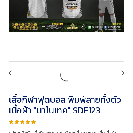
เสื้อกีฬาฟุตบอล พิมพ์ลายทั้งตัว
เนื้อผ้า "นาโนเทค" SDE123
รูปแบบสินค้า :เสื้อกีฬาฟุตบอลคอวี แขนสั้น กางเกงขาสั้น เนื้อผ้า