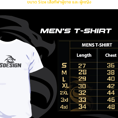
ขนาด Size เสื้อกีฬาผู้ชาย และ ผู้หญิง