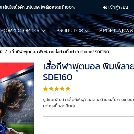
ก เส้นใยเนื้อผ้า นาโนเทค โพลีเอสเตอร์ 100%
เข้าสู่ระบบ
HOW TO ORDER
PRODUTCS
SPORT NEW
ER
เสื้อกีฬาฟุตบอล พิมพ์ลายทั้งตัว เนื้อผ้า "นาโนเทค" SDE160
เสื้อกีฬาฟุตบอล พิมพ์ลายท
SDE160
รูปแบบสินค้า :เสื้อกีฬาฟุตบอลคอวี แขนสั้น กางเกงข
มาโครเนื้อละเอียด)