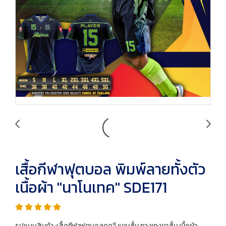
เสื้อกีฬาฟุตบอล พิมพ์ลายทั้งตัว
เนื้อผ้า "นาโนเทค" SDE171
รูปแบบสินค้า :เสื้อกีฬาฟุตบอลคอวี แขนสั้น กางเกงขาสั้น เนื้อผ้า