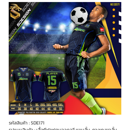
รหัสสินค้า : SDE171
รูปแบบสินค้า : เสื้อกีฬาฟุตบอลคอวี แขนสั้น กางเกงขาสั้น