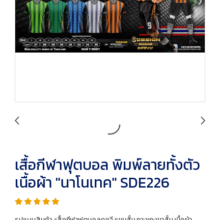
เสื้อกีฬาฟุตบอล พิมพ์ลายทั้งตัว
เนื้อผ้า "นาโนเทค" SDE226
รูปแบบสินค้า :เสื้อกีฬาฟุตบอลคอวี แขนสั้น กางเกงขาสั้น เนื้อผ้า