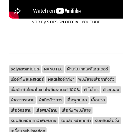
VTR By
S DESIGN OFFCIAL YOUTUBE
polyester 100%
NANOTEC
ผ้านาโนเทคโพลีเอสเตอร์
เนื้อผ้าโพลีเอสเตอร์
ผลิตเสื้อผ้ากีฬา
พิมพ์ลายเสื้อผ้าทั้งตัว
เนื้อผ้าเส้นใยนาโนเทคโพลีเอสเตอร์ 100%
ผ้าไมโคร
ผ้าอะตอม
ผ้าดาวกระจาย
ผ้าเม็ดข้าวสาร
เสื้อฟุตบอล
เสื้อบาส
เสื้อจักรยาน
เสื้อพิมพ์ลาย
เสื้อกีฬาพิมพ์ลาย
รับผลิตหน้ากากผ้าพิมพ์ลาย
รับผลิตหน้ากากผ้า
รับผลิตเสื้อวิ่ง
เครื่อง sublimation