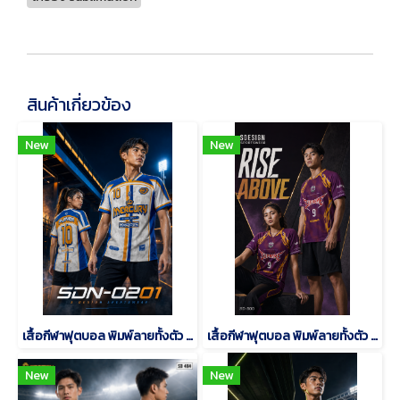
สินค้าเกี่ยวข้อง
New
New
เสื้อกีฬาฟุตบอล พิมพ์ลายทั้งตัว เนื้อผ้า "นาโนเทค"SDN-0201
เสื้อกีฬาฟุตบอล พิมพ์ลายทั้งตัว เนื้อผ้า "นาโนเทค"SD-500
New
New