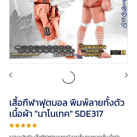
เสื้อกีฬาฟุตบอล พิมพ์ลายทั้งตัว
เนื้อผ้า "นาโนเทค" SDE317
รูปแบบสินค้า :เสื้อกีฬาฟุตบอลคอวี แขนสั้น กางเกงขาสั้น เนื้อผ้า