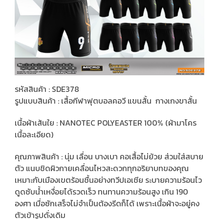
รหัสสินค้า : SDE378
รูปแบบสินค้า : เสื้อกีฬาฟุตบอลคอวี แขนสั้น กางเกงขาสั้น
เนื้อผ้าเส้นใย : NANOTEC POLYEASTER 100% (ผ้ามาโคร
เนื้อละเอียด)
คุณภาพสินค้า : นุ่ม เลื่อน บางเบา คอเสื้อไม่ย้วย ส่วมใส่สบาย
ตัว แนบชิดผิวกายเคลื่อนไหวสะดวกทุกอริยาบทของคุณ
เหมาะกับเมืองเขตร้อนชื้นอย่างทวีปเอเชีย ระบายความร้อนไว
ดูดซับน้ำเหงื่อยได้รวดเร็ว ทนทานความร้อนสูง เกิน 190
องศา เมื่อซักเสร็จไม่จำเป็นต้องรีดก็ได้ เพราะเนื้อผ้าจะอยู่คง
ตัวเข้ารูปดั่งเดิม