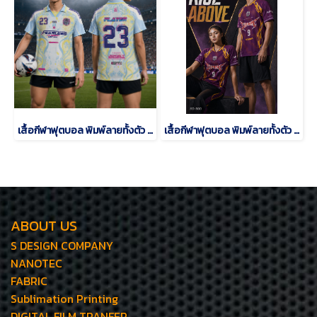
เสื้อกีฬาฟุตบอล พิมพ์ลายทั้งตัว เนื้อผ้า "นาโนเทค"SD-484
เสื้อกีฬาฟุตบอล พิมพ์ลายทั้งตัว เนื้อผ้า "นาโนเทค"SD-500
ABOUT US
S DESIGN COMPANY
NANOTEC
FABRIC
Sublimation Printing
DIGITAL FILM TRANFER