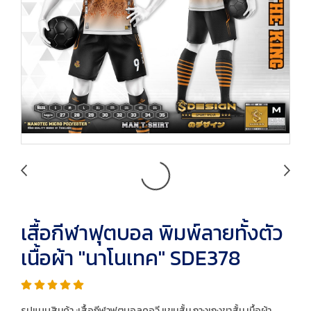
เสื้อกีฬาฟุตบอล พิมพ์ลายทั้งตัว
เนื้อผ้า "นาโนเทค" SDE378
รูปแบบสินค้า :เสื้อกีฬาฟุตบอลคอวี แขนสั้น กางเกงขาสั้น เนื้อผ้า