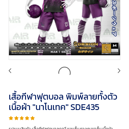
เสื้อกีฬาฟุตบอล พิมพ์ลายทั้งตัว
เนื้อผ้า "นาโนเทค" SDE435
รูปแบบสินค้า :เสื้อกีฬาฟุตบอลคอวี แขนสั้น กางเกงขาสั้น เนื้อผ้า