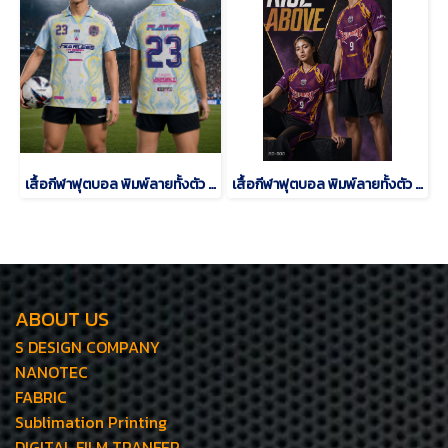
เสื้อกีฬาฟุตบอล พิมพ์ลายทั้งตัว เนื้อผ้า "นาโนเทค"SD-484
เสื้อกีฬาฟุตบอล พิมพ์ลายทั้งตัว เนื้อผ้า "นาโนเทค"SD-500
ABOUT US
S DESIGN COMPANY
NANOTEC
FABRIC
Sublimation Printing
DIGITAL FILM TRANFER