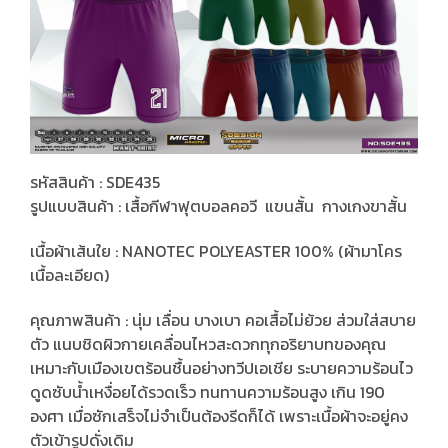
รหัสสินค้า : SDE435
รูปแบบสินค้า : เสื้อกีฬาฟุตบอลคอวี แขนสั้น กางเกงขาสั้น
เนื้อผ้าเส้นใย : NANOTEC POLYEASTER 100% (ผ้ามาโคร
เนื้อละเอียด)
คุณภาพสินค้า : นุ่ม เลื่อน บางเบา คอเสื้อไม่ย้วย ส่วมใส่สบาย
ตัว แนบชิดผิวกายเคลื่อนไหวสะดวกทุกอริยาบทของคุณ
เหมาะกับเมืองเขตร้อนชื้นอย่างทวีปเอเชีย ระบายความร้อนไว
ดูดซับน้ำเหงื่อยได้รวดเร็ว ทนทานความร้อนสูง เกิน 190
องศา เมื่อซักเสร็จไม่จำเป็นต้องรีดก็ได้ เพราะเนื้อผ้าจะอยู่คง
ตัวเข้ารูปดั่งเดิม