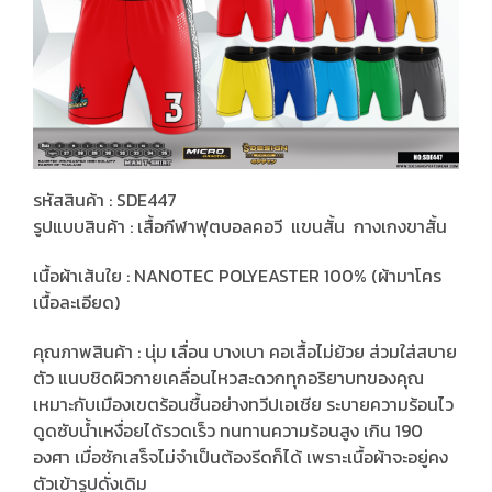
รหัสสินค้า : SDE447
รูปแบบสินค้า : เสื้อกีฬาฟุตบอลคอวี แขนสั้น กางเกงขาสั้น
เนื้อผ้าเส้นใย : NANOTEC POLYEASTER 100% (ผ้ามาโคร
เนื้อละเอียด)
คุณภาพสินค้า : นุ่ม เลื่อน บางเบา คอเสื้อไม่ย้วย ส่วมใส่สบาย
ตัว แนบชิดผิวกายเคลื่อนไหวสะดวกทุกอริยาบทของคุณ
เหมาะกับเมืองเขตร้อนชื้นอย่างทวีปเอเชีย ระบายความร้อนไว
ดูดซับน้ำเหงื่อยได้รวดเร็ว ทนทานความร้อนสูง เกิน 190
องศา เมื่อซักเสร็จไม่จำเป็นต้องรีดก็ได้ เพราะเนื้อผ้าจะอยู่คง
ตัวเข้ารูปดั่งเดิม