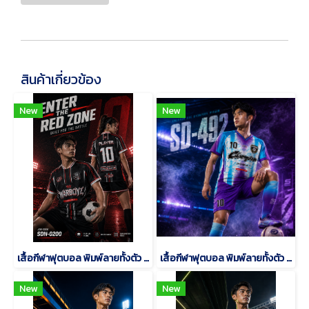
สินค้าเกี่ยวข้อง
New
New
เสื้อกีฬาฟุตบอล พิมพ์ลายทั้งตัว เนื้อผ้า "นาโนเทค"SDN-0200
เสื้อกีฬาฟุตบอล พิมพ์ลายทั้งตัว เนื้อผ้า "นาโนเทค"SD-492
New
New