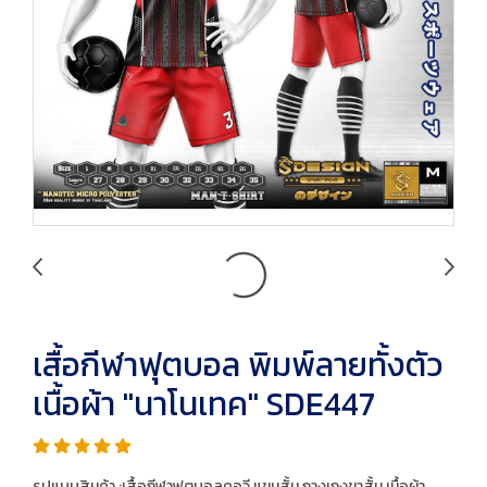
เสื้อกีฬาฟุตบอล พิมพ์ลายทั้งตัว
เนื้อผ้า "นาโนเทค" SDE447
รูปแบบสินค้า :เสื้อกีฬาฟุตบอลคอวี แขนสั้น กางเกงขาสั้น เนื้อผ้า