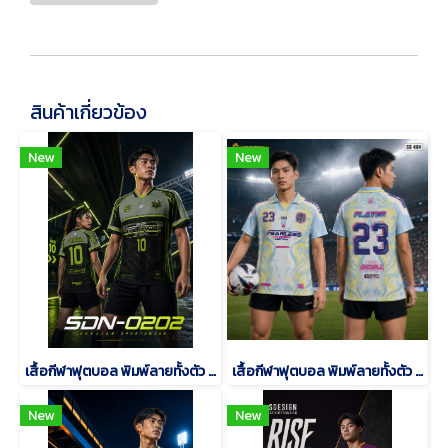
สินค้าเกี่ยวข้อง
New
New
เสื้อกีฬาฟุตบอล พิมพ์ลายทั้งตัว เนื้อผ้า "นาโนเทค"SDN-0202
เสื้อกีฬาฟุตบอล พิมพ์ลายทั้งตัว เนื้อผ้า "นาโนเทค"SD-484
New
New