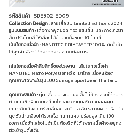
รหัสสินค้า
: SDE502-ED09
Collection Design
: ลายเสื้อ รุ่น Limited Editions 2024
รูปแบบสินค้า
: เสื้อกีฬาฟุตบอล คอวี แขนสั้น และ กางเกงขา
สั้น ปรับโทนสี ให้เลือกได้จำนวนทั้งหมด 10 โทนสี
เส้นใยทอเนื้อผ้า
: NANOTEC POLYEASTER 100% มีเนื้อผ้า
ให้ลูกค้าเลือกได้หลากหลายความต้องการ
เส้นใยทอเนื้อผ้าลิขสิทธิ์ของโรงงาน
: เส้นใยทอเนื้อผ้า
NANOTEC Micro Polyester หรือ "มาโคร เนื้อละเอียด"
คุณภาพเฉพาะในรูปแบบ Sdesign Sportwear Thailand
คุณภาพสินค้า
: นุ่ม เลื่อน บางเบา คอเสื้อไม่ย้วย ส่วมใส่สบาย
ตัว แนบชิดผิวกายเคลื่อนไหวสะดวกทุกอริยาบทของคุณ
เหมาะกับเมืองเขตร้อนชื้นอย่างทวีปเอเชีย ระบายความร้อนไว
ดูดซับน้ำเหงื่อยได้รวดเร็ว ทนทานความร้อนสูง เกิน 190
องศา เมื่อซักเสร็จไม่จำเป็นต้องรีดก็ได้ เพราะเนื้อผ้าจะอยู่คง
ตัวเข้ารูปดั่งเดิม