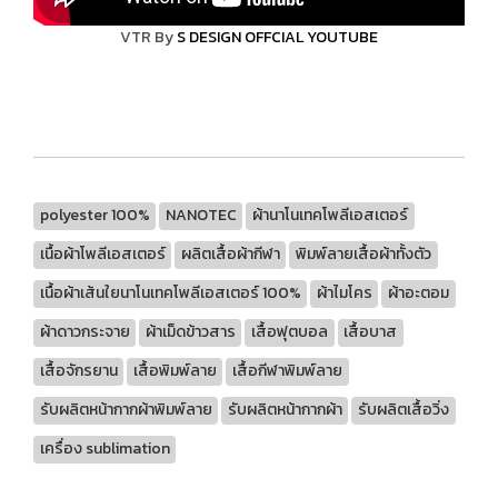
VTR By
S DESIGN OFFCIAL YOUTUBE
polyester 100%
NANOTEC
ผ้านาโนเทคโพลีเอสเตอร์
เนื้อผ้าโพลีเอสเตอร์
ผลิตเสื้อผ้ากีฬา
พิมพ์ลายเสื้อผ้าทั้งตัว
เนื้อผ้าเส้นใยนาโนเทคโพลีเอสเตอร์ 100%
ผ้าไมโคร
ผ้าอะตอม
ผ้าดาวกระจาย
ผ้าเม็ดข้าวสาร
เสื้อฟุตบอล
เสื้อบาส
เสื้อจักรยาน
เสื้อพิมพ์ลาย
เสื้อกีฬาพิมพ์ลาย
รับผลิตหน้ากากผ้าพิมพ์ลาย
รับผลิตหน้ากากผ้า
รับผลิตเสื้อวิ่ง
เครื่อง sublimation