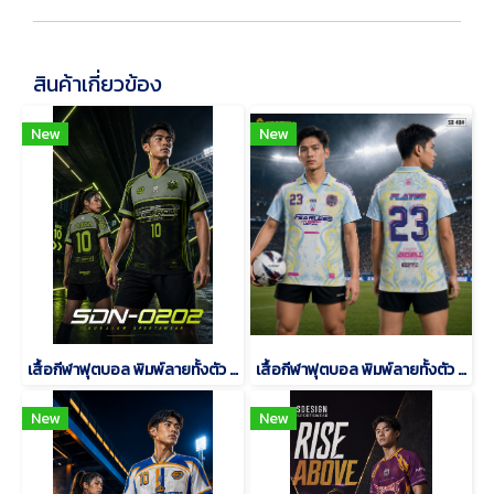
สินค้าเกี่ยวข้อง
New
New
เสื้อกีฬาฟุตบอล พิมพ์ลายทั้งตัว เนื้อผ้า "นาโนเทค"SDN-0202
เสื้อกีฬาฟุตบอล พิมพ์ลายทั้งตัว เนื้อผ้า "นาโนเทค"SD-484
New
New