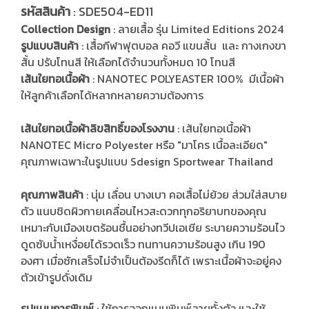
รหัสสินค้า
: SDE504-ED11
Collection Design
: ลายเสื้อ รุ่น Limited Editions 2024
รูปแบบสินค้า
: เสื้อกีฬาฟุตบอล คอวี แขนสั้น และ กางเกงขา
สั้น ปรับโทนสี ให้เลือกได้จำนวนทั้งหมด 10 โทนสี
เส้นใยทอเนื้อผ้า
: NANOTEC POLYEASTER 100% มีเนื้อผ้า
ให้ลูกค้าเลือกได้หลากหลายความต้องการ
เส้นใยทอเนื้อผ้าลิขสิทธิ์ของโรงงาน
: เส้นใยทอเนื้อผ้า
NANOTEC Micro Polyester หรือ "มาโคร เนื้อละเอียด"
คุณภาพเฉพาะในรูปแบบ Sdesign Sportwear Thailand
คุณภาพสินค้า
: นุ่ม เลื่อน บางเบา คอเสื้อไม่ย้วย ส่วมใส่สบาย
ตัว แนบชิดผิวกายเคลื่อนไหวสะดวกทุกอริยาบทของคุณ
เหมาะกับเมืองเขตร้อนชื้นอย่างทวีปเอเชีย ระบายความร้อนไว
ดูดซับน้ำเหงื่อยได้รวดเร็ว ทนทานความร้อนสูง เกิน 190
องศา เมื่อซักเสร็จไม่จำเป็นต้องรีดก็ได้ เพราะเนื้อผ้าจะอยู่คง
ตัวเข้ารูปดั่งเดิม
รูปแบบการพิมพ์
: ใช้การออกแบบพิมพ์ลายทั้งตัว และใช้