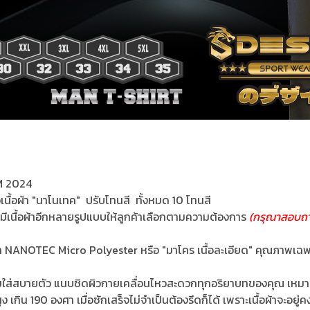
M 2024
อเนื้อผ้า "นาโนเทค" ปรับโทนสี ทั้งหมด 10 โทนสี
ื้อผ้าอีกหลายรูปแบบให้ลูกค้าเลือกตามความต้องการ
(กรุณาสอบถา
อผ้า NANOTEC Micro Polyester หรือ "มาโคร เนื้อละเอียด" คุณภาพ
ย ส่วมใส่สบายตัว แนบชิดผิวกายเคลื่อนไหวสะดวกทุกอริยาบทของคุณ เหมา
เกิน 190 องศา เมื่อซักเสร็จไม่จำเป็นต้องรีดก็ได้ เพราะเนื้อผ้าจะอยู่คงต