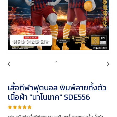
เสื้อกีฬาฟุตบอล พิมพ์ลายทั้งตัว
เนื้อผ้า "นาโนเทค" SDE556
รูปแบบสินค้า :เสื้อกีฬาฟุตบอล คอวี แขนสั้น กางเกงขาสั้น เนื้อผ้า