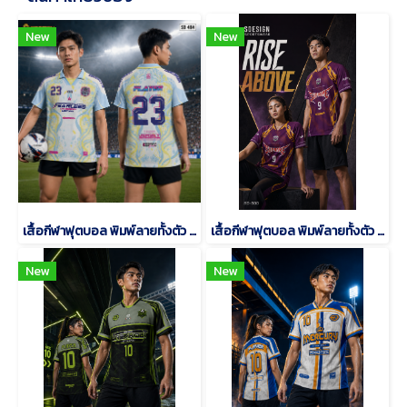
New
New
เสื้อกีฬาฟุตบอล พิมพ์ลายทั้งตัว เนื้อผ้า "นาโนเทค"SD-484
เสื้อกีฬาฟุตบอล พิมพ์ลายทั้งตัว เนื้อผ้า "นาโนเทค"SD-500
New
New