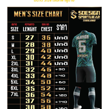
ขนาด Size เสื้อกีฬาผู้ชาย