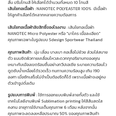
สั้น ปรับโทนสี ให้เลือกได้จำนวนทั้งหมด 10 โทนสี
เส้นใยทอเนื้อผ้า
: NANOTEC POLYEASTER 100% มีเนื้อผ้า
ให้ลูกค้าเลือกได้หลากหลายความต้องการ
เส้นใยทอเนื้อผ้าลิขสิทธิ์ของโรงงาน
: เส้นใยทอเนื้อผ้า
NANOTEC Micro Polyester หรือ "มาโคร เนื้อละเอียด"
คุณภาพเฉพาะในรูปแบบ Sdesign Sportwear Thailand
คุณภาพสินค้า
: นุ่ม เลื่อน บางเบา คอเสื้อไม่ย้วย ส่วมใส่สบาย
ตัว แนบชิดผิวกายเคลื่อนไหวสะดวกทุกอริยาบทของคุณ
เหมาะกับเมืองเขตร้อนชื้นอย่างทวีปเอเชีย ระบายความร้อนไว
ดูดซับน้ำเหงื่อยได้รวดเร็ว ทนทานความร้อนสูง เกิน 190
องศา เมื่อซักเสร็จไม่จำเป็นต้องรีดก็ได้ เพราะเนื้อผ้าจะอยู่คง
ตัวเข้ารูปดั่งเดิม
รูปแบบการพิมพ์
: ใช้การออกแบบพิมพ์ลายทั้งตัว และใช้
เทคโนโลยีงานพิมพ์ Sublimation printing ให้สีสันสดใส
คงทน อายุการใช้งานเต็มคุณภาพ 6 เดือน หลังจากนั้น
คุณภาพจะลดลงเหลือประมาณ 50% ของคุณภาพสินค้า