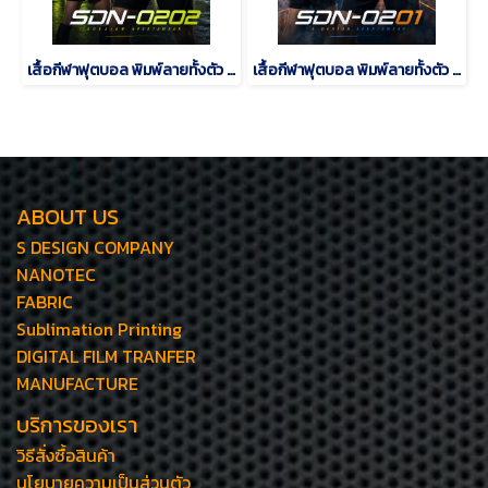
เสื้อกีฬาฟุตบอล พิมพ์ลายทั้งตัว เนื้อผ้า "นาโนเทค"SDN-0202
เสื้อกีฬาฟุตบอล พิมพ์ลายทั้งตัว เนื้อผ้า "นาโนเทค"SDN-0201
ABOUT US
S DESIGN COMPANY
NANOTEC
FABRIC
Sublimation Printing
DIGITAL FILM TRANFER
MANUFACTURE
บริการของเรา
วิธีสั่งซื้อสินค้า
นโยบายความเป็นส่วนตัว