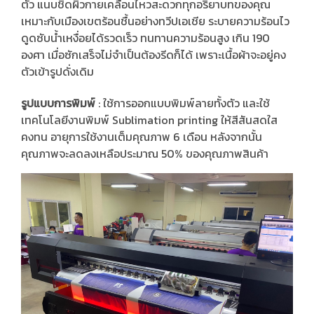
ตัว แนบชิดผิวกายเคลื่อนไหวสะดวกทุกอริยาบทของคุณ
เหมาะกับเมืองเขตร้อนชื้นอย่างทวีปเอเชีย ระบายความร้อนไว
ดูดซับน้ำเหงื่อยได้รวดเร็ว ทนทานความร้อนสูง เกิน 190
องศา เมื่อซักเสร็จไม่จำเป็นต้องรีดก็ได้ เพราะเนื้อผ้าจะอยู่คง
ตัวเข้ารูปดั่งเดิม
รูปแบบการพิมพ์
: ใช้การออกแบบพิมพ์ลายทั้งตัว และใช้
เทคโนโลยีงานพิมพ์ Sublimation printing ให้สีสันสดใส
คงทน อายุการใช้งานเต็มคุณภาพ 6 เดือน หลังจากนั้น
คุณภาพจะลดลงเหลือประมาณ 50% ของคุณภาพสินค้า