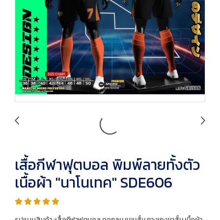
เสื้อกีฬาฟุตบอล พิมพ์ลายทั้งตัว
เนื้อผ้า "นาโนเทค" SDE606
รูปแบบสินค้า :เสื้อกีฬาฟุตบอล คอกลม แขนสั้น กางเกงขาสั้น เนื้อผ้า