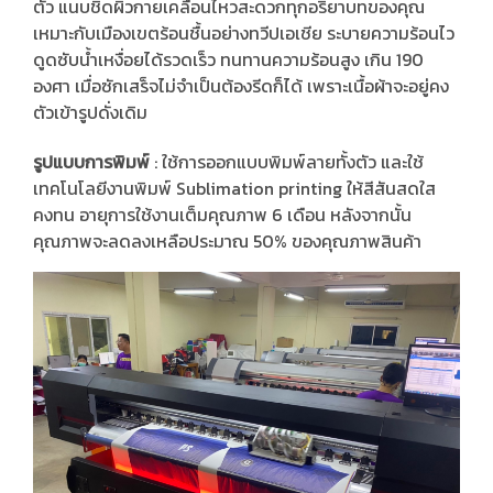
ตัว แนบชิดผิวกายเคลื่อนไหวสะดวกทุกอริยาบทของคุณ
เหมาะกับเมืองเขตร้อนชื้นอย่างทวีปเอเชีย ระบายความร้อนไว
ดูดซับน้ำเหงื่อยได้รวดเร็ว ทนทานความร้อนสูง เกิน 190
องศา เมื่อซักเสร็จไม่จำเป็นต้องรีดก็ได้ เพราะเนื้อผ้าจะอยู่คง
ตัวเข้ารูปดั่งเดิม
รูปแบบการพิมพ์
: ใช้การออกแบบพิมพ์ลายทั้งตัว และใช้
เทคโนโลยีงานพิมพ์ Sublimation printing ให้สีสันสดใส
คงทน อายุการใช้งานเต็มคุณภาพ 6 เดือน หลังจากนั้น
คุณภาพจะลดลงเหลือประมาณ 50% ของคุณภาพสินค้า