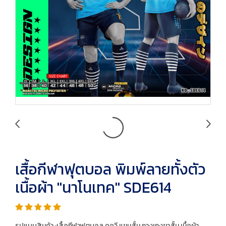
เสื้อกีฬาฟุตบอล พิมพ์ลายทั้งตัว
เนื้อผ้า "นาโนเทค" SDE614
รูปแบบสินค้า :เสื้อกีฬาฟุตบอล คอวี แขนสั้น กางเกงขาสั้น เนื้อผ้า