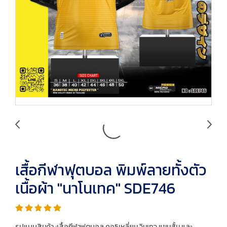
เสื้อกีฬาฟุตบอล พิมพ์ลายทั้งตัว
เนื้อผ้า "นาโนเทค" SDE746
รูปแบบสินค้า :เสื้อกีฬาฟุตบอล คอ5เหลี่ยม วินเทจ แขนสั้น และ