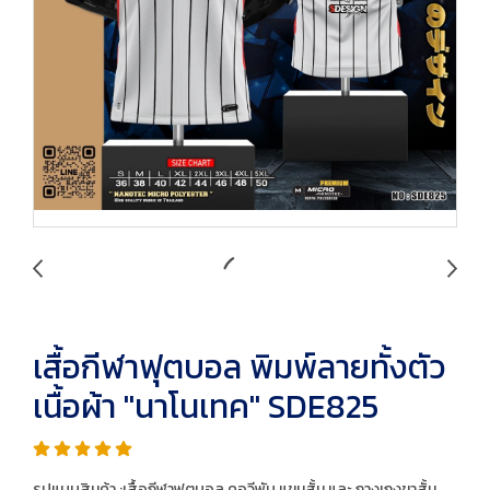
เสื้อกีฬาฟุตบอล พิมพ์ลายทั้งตัว
เนื้อผ้า "นาโนเทค" SDE825
รูปแบบสินค้า :เสื้อกีฬาฟุตบอล คอวีพับ แขนสั้น และ กางเกงขาสั้น