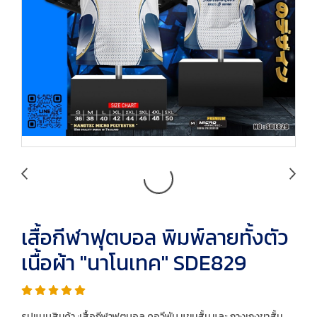
เสื้อกีฬาฟุตบอล พิมพ์ลายทั้งตัว
เนื้อผ้า "นาโนเทค" SDE829
รูปแบบสินค้า :เสื้อกีฬาฟุตบอล คอวีพับ แขนสั้น และ กางเกงขาสั้น