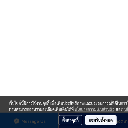
เว็บไซต์นี้มีการใช้งานคุกกี้ เพื่อเพิ่มประสิทธิภาพและประสบการณ์ที่ดีในกา
ท่านสามารถอ่านรายละเอียดเพิ่มเติมได้ที่
นโยบายความเป็นส่วนตัว
และ
นโ
ตั้งค่าคุกกี้
ยอมรับทั้งหมด
Message Us
เพิ่มลงตะก