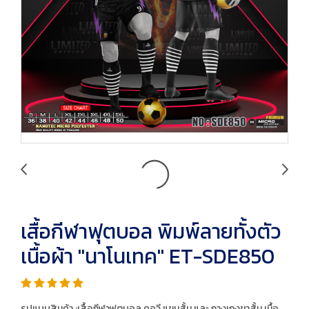
เสื้อกีฬาฟุตบอล พิมพ์ลายทั้งตัว
เนื้อผ้า "นาโนเทค" ET-SDE850
รูปแบบสินค้า :เสื้อกีฬาฟุตบอล คอวี แขนสั้น และ กางเกงขาสั้น เนื้อ