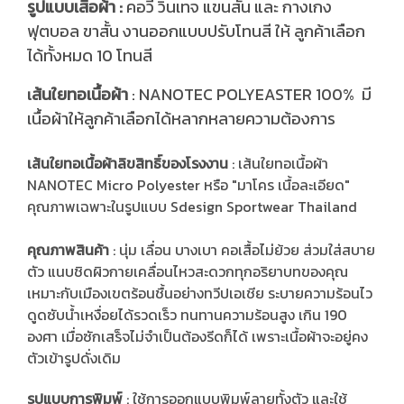
รูปแบบเสื้อผ้า :
คอวี วินเทจ แขนสั้น และ กางเกง
ฟุตบอล ขาสั้น งานออกแบบปรับโทนสี ให้ ลูกค้าเลือก
ได้ทั้งหมด 10 โทนสี
ส้นใยทอเนื้อผ้า
: NANOTEC POLYEASTER 100% มี
เ
เนื้อผ้าให้ลูกค้าเลือกได้หลากหลายความต้องการ
เส้นใยทอเนื้อผ้าลิขสิทธิ์ของโรงงาน
: เส้นใยทอเนื้อผ้า
NANOTEC Micro Polyester หรือ "มาโคร เนื้อละเอียด"
คุณภาพเฉพาะในรูปแบบ Sdesign Sportwear Thailand
คุณภาพสินค้า
: นุ่ม เลื่อน บางเบา คอเสื้อไม่ย้วย ส่วมใส่สบาย
ตัว แนบชิดผิวกายเคลื่อนไหวสะดวกทุกอริยาบทของคุณ
เหมาะกับเมืองเขตร้อนชื้นอย่างทวีปเอเชีย ระบายความร้อนไว
ดูดซับน้ำเหงื่อยได้รวดเร็ว ทนทานความร้อนสูง เกิน 190
องศา เมื่อซักเสร็จไม่จำเป็นต้องรีดก็ได้ เพราะเนื้อผ้าจะอยู่คง
ตัวเข้ารูปดั่งเดิม
รูปแบบการพิมพ์
: ใช้การออกแบบพิมพ์ลายทั้งตัว และใช้