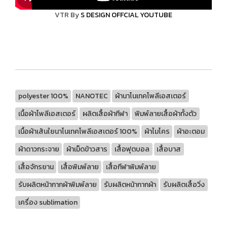
VTR By
S DESIGN OFFCIAL YOUTUBE
polyester 100%
NANOTEC
ผ้านาโนเทคโพลีเอสเตอร์
เนื้อผ้าโพลีเอสเตอร์
ผลิตเสื้อผ้ากีฬา
พิมพ์ลายเสื้อผ้าทั้งตัว
เนื้อผ้าเส้นใยนาโนเทคโพลีเอสเตอร์ 100%
ผ้าไมโคร
ผ้าอะตอม
ผ้าดาวกระจาย
ผ้าเม็ดข้าวสาร
เสื้อฟุตบอล
เสื้อบาส
เสื้อจักรยาน
เสื้อพิมพ์ลาย
เสื้อกีฬาพิมพ์ลาย
รับผลิตหน้ากากผ้าพิมพ์ลาย
รับผลิตหน้ากากผ้า
รับผลิตเสื้อวิ่ง
เครื่อง sublimation