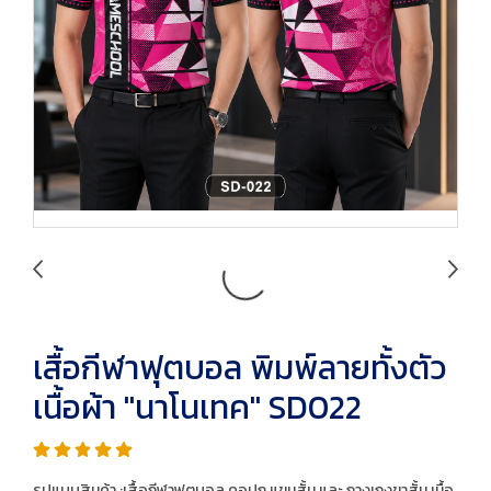
เสื้อกีฬาฟุตบอล พิมพ์ลายทั้งตัว
เนื้อผ้า "นาโนเทค" SD022
รูปแบบสินค้า :เสื้อกีฬาฟุตบอล คอปก แขนสั้น และ กางเกงขาสั้น เนื้อ