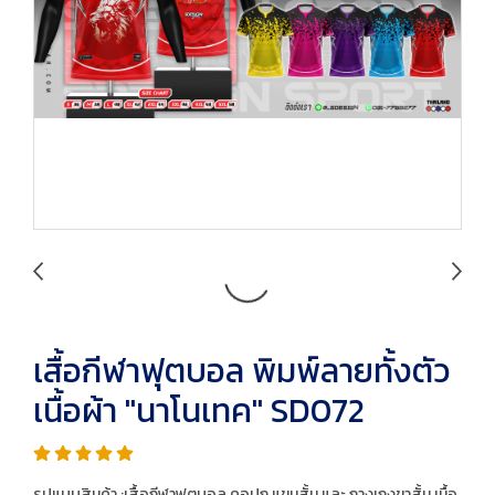
เสื้อกีฬาฟุตบอล พิมพ์ลายทั้งตัว
เนื้อผ้า "นาโนเทค" SD072
รูปแบบสินค้า :เสื้อกีฬาฟุตบอล คอปก แขนสั้น และ กางเกงขาสั้น เนื้อ