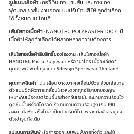
รูปแบบเสื้อผ้า :
คอวี วินเทจ แขนสั้น และ กางเกง
ฟุตบอล ขาสั้น งานออกแบบปรับโทนสี ให้ ลูกค้าเลือก
ได้ทั้งหมด 10 โทนสี
ส้นใยทอเนื้อผ้า
: NANOTEC POLYEASTER 100% มี
เ
เนื้อผ้าให้ลูกค้าเลือกได้หลากหลายความต้องการ
เส้นใยทอเนื้อผ้าลิขสิทธิ์ของโรงงาน
: เส้นใยทอเนื้อผ้า
NANOTEC Micro Polyester หรือ "มาโคร เนื้อละเอียด"
คุณภาพเฉพาะในรูปแบบ Sdesign Sportwear Thailand
คุณภาพสินค้า
: นุ่ม เลื่อน บางเบา คอเสื้อไม่ย้วย ส่วมใส่สบาย
ตัว แนบชิดผิวกายเคลื่อนไหวสะดวกทุกอริยาบทของคุณ
เหมาะกับเมืองเขตร้อนชื้นอย่างทวีปเอเชีย ระบายความร้อนไว
ดูดซับน้ำเหงื่อยได้รวดเร็ว ทนทานความร้อนสูง เกิน 190
องศา เมื่อซักเสร็จไม่จำเป็นต้องรีดก็ได้ เพราะเนื้อผ้าจะอยู่คง
ตัวเข้ารูปดั่งเดิม
รูปแบบการพิมพ์
: ใช้การออกแบบพิมพ์ลายทั้งตัว และใช้