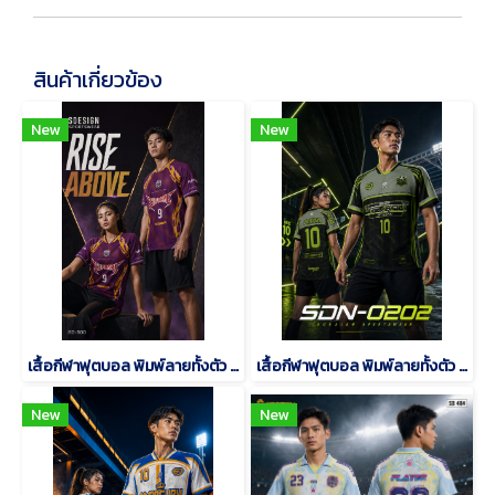
สินค้าเกี่ยวข้อง
New
New
เสื้อกีฬาฟุตบอล พิมพ์ลายทั้งตัว เนื้อผ้า "นาโนเทค"SD-500
เสื้อกีฬาฟุตบอล พิมพ์ลายทั้งตัว เนื้อผ้า "นาโนเทค"SDN-0202
New
New