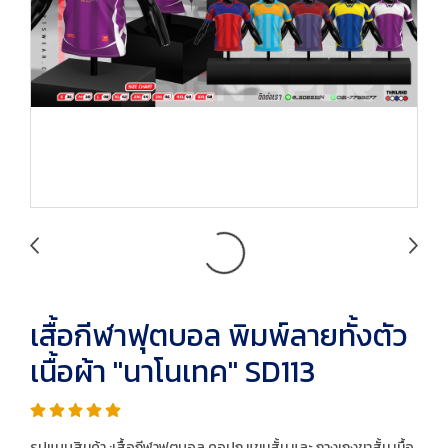
เสื้อกีฬาฟุตบอล พิมพ์ลายทั้งตัว
เนื้อผ้า "นาโนเทค" SD113
รูปแบบสินค้า :เสื้อกีฬาฟุตบอล คอปก แขนสั้น และ กางเกงขาสั้น เนื้อ