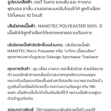
รูปแบบเสื้อผ้า :
คอวี วินเทจ แขนสั้น และ กางเกง
ฟุตบอล ขาสั้น งานออกแบบปรับโทนสี ให้ ลูกค้าเลือก
ได้ทั้งหมด 10 โทนสี
ส้นใยทอเนื้อผ้า
: NANOTEC POLYEASTER 100% มี
เ
เนื้อผ้าให้ลูกค้าเลือกได้หลากหลายความต้องการ
เส้นใยทอเนื้อผ้าลิขสิทธิ์ของโรงงาน
: เส้นใยทอเนื้อผ้า
NANOTEC Micro Polyester หรือ "มาโคร เนื้อละเอียด"
คุณภาพเฉพาะในรูปแบบ Sdesign Sportwear Thailand
คุณภาพสินค้า
: นุ่ม เลื่อน บางเบา คอเสื้อไม่ย้วย ส่วมใส่สบาย
ตัว แนบชิดผิวกายเคลื่อนไหวสะดวกทุกอริยาบทของคุณ
เหมาะกับเมืองเขตร้อนชื้นอย่างทวีปเอเชีย ระบายความร้อนไว
ดูดซับน้ำเหงื่อยได้รวดเร็ว ทนทานความร้อนสูง เกิน 190
องศา เมื่อซักเสร็จไม่จำเป็นต้องรีดก็ได้ เพราะเนื้อผ้าจะอยู่คง
ตัวเข้ารูปดั่งเดิม
รูปแบบการพิมพ์
: ใช้การออกแบบพิมพ์ลายทั้งตัว และใช้