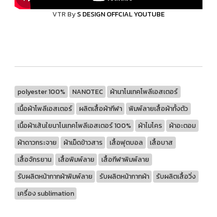
VTR By
S DESIGN OFFCIAL YOUTUBE
polyester 100%
NANOTEC
ผ้านาโนเทคโพลีเอสเตอร์
เนื้อผ้าโพลีเอสเตอร์
ผลิตเสื้อผ้ากีฬา
พิมพ์ลายเสื้อผ้าทั้งตัว
เนื้อผ้าเส้นใยนาโนเทคโพลีเอสเตอร์ 100%
ผ้าไมโคร
ผ้าอะตอม
ผ้าดาวกระจาย
ผ้าเม็ดข้าวสาร
เสื้อฟุตบอล
เสื้อบาส
เสื้อจักรยาน
เสื้อพิมพ์ลาย
เสื้อกีฬาพิมพ์ลาย
รับผลิตหน้ากากผ้าพิมพ์ลาย
รับผลิตหน้ากากผ้า
รับผลิตเสื้อวิ่ง
เครื่อง sublimation