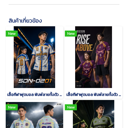
สินค้าเกี่ยวข้อง
New
New
เสื้อกีฬาฟุตบอล พิมพ์ลายทั้งตัว เนื้อผ้า "นาโนเทค"SDN-0201
เสื้อกีฬาฟุตบอล พิมพ์ลายทั้งตัว เนื้อผ้า "นาโนเทค"SD-500
New
New