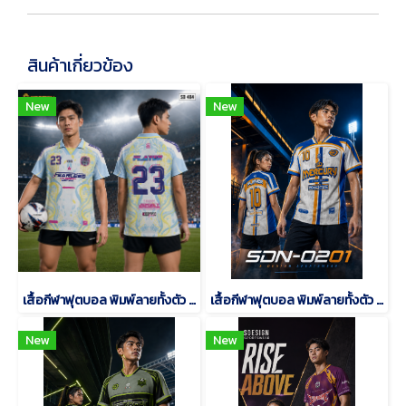
สินค้าเกี่ยวข้อง
New
New
เสื้อกีฬาฟุตบอล พิมพ์ลายทั้งตัว เนื้อผ้า "นาโนเทค"SD-484
เสื้อกีฬาฟุตบอล พิมพ์ลายทั้งตัว เนื้อผ้า "นาโนเทค"SDN-0201
New
New