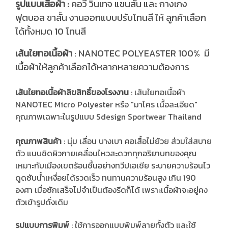
รูปแบบเสื้อผ้า :
คอวี วินเทจ แขนสั้น และ กางเกง
ฟุตบอล ขาสั้น งานออกแบบปรับโทนสี ให้ ลูกค้าเลือก
ได้ทั้งหมด 10 โทนสี
ส้นใยทอเนื้อผ้า
: NANOTEC POLYEASTER 100% มี
เ
เนื้อผ้าให้ลูกค้าเลือกได้หลากหลายความต้องการ
เส้นใยทอเนื้อผ้าลิขสิทธิ์ของโรงงาน
: เส้นใยทอเนื้อผ้า
NANOTEC Micro Polyester หรือ "มาโคร เนื้อละเอียด"
คุณภาพเฉพาะในรูปแบบ Sdesign Sportwear Thailand
คุณภาพสินค้า
: นุ่ม เลื่อน บางเบา คอเสื้อไม่ย้วย ส่วมใส่สบาย
ตัว แนบชิดผิวกายเคลื่อนไหวสะดวกทุกอริยาบทของคุณ
เหมาะกับเมืองเขตร้อนชื้นอย่างทวีปเอเชีย ระบายความร้อนไว
ดูดซับน้ำเหงื่อยได้รวดเร็ว ทนทานความร้อนสูง เกิน 190
องศา เมื่อซักเสร็จไม่จำเป็นต้องรีดก็ได้ เพราะเนื้อผ้าจะอยู่คง
ตัวเข้ารูปดั่งเดิม
รูปแบบการพิมพ์
: ใช้การออกแบบพิมพ์ลายทั้งตัว และใช้