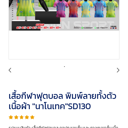
เสื้อกีฬาฟุตบอล พิมพ์ลายทั้งตัว
เนื้อผ้า "นาโนเทค"SD130
รูปแบบสินค้า :เสื้อกีฬาฟุตบอล คอปก แขนสั้น และ กางเกงขาสั้น เนื้อ