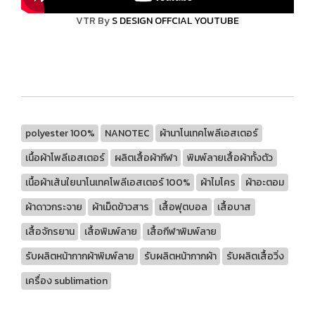
VTR By
S DESIGN OFFCIAL YOUTUBE
polyester 100%
NANOTEC
ผ้านาโนเทคโพลีเอสเตอร์
เนื้อผ้าโพลีเอสเตอร์
ผลิตเสื้อผ้ากีฬา
พิมพ์ลายเสื้อผ้าทั้งตัว
เนื้อผ้าเส้นใยนาโนเทคโพลีเอสเตอร์ 100%
ผ้าไมโคร
ผ้าอะตอม
ผ้าดาวกระจาย
ผ้าเม็ดข้าวสาร
เสื้อฟุตบอล
เสื้อบาส
เสื้อจักรยาน
เสื้อพิมพ์ลาย
เสื้อกีฬาพิมพ์ลาย
รับผลิตหน้ากากผ้าพิมพ์ลาย
รับผลิตหน้ากากผ้า
รับผลิตเสื้อวิ่ง
เครื่อง sublimation