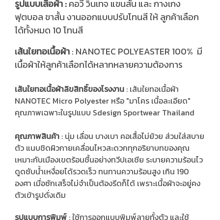
รูปแบบเสื้อผ้า :
คอวี วินเทจ แขนสั้น และ กางเกง
ฟุตบอล ขาสั้น งานออกแบบปรับโทนสี ให้ ลูกค้าเลือก
ได้ทั้งหมด 10 โทนสี
ส้นใยทอเนื้อผ้า
: NANOTEC POLYEASTER 100% มี
เ
เนื้อผ้าให้ลูกค้าเลือกได้หลากหลายความต้องการ
เส้นใยทอเนื้อผ้าลิขสิทธิ์ของโรงงาน
: เส้นใยทอเนื้อผ้า
NANOTEC Micro Polyester หรือ "มาโคร เนื้อละเอียด"
คุณภาพเฉพาะในรูปแบบ Sdesign Sportwear Thailand
คุณภาพสินค้า
: นุ่ม เลื่อน บางเบา คอเสื้อไม่ย้วย ส่วมใส่สบาย
ตัว แนบชิดผิวกายเคลื่อนไหวสะดวกทุกอริยาบทของคุณ
เหมาะกับเมืองเขตร้อนชื้นอย่างทวีปเอเชีย ระบายความร้อนไว
ดูดซับน้ำเหงื่อยได้รวดเร็ว ทนทานความร้อนสูง เกิน 190
องศา เมื่อซักเสร็จไม่จำเป็นต้องรีดก็ได้ เพราะเนื้อผ้าจะอยู่คง
ตัวเข้ารูปดั่งเดิม
รูปแบบการพิมพ์
: ใช้การออกแบบพิมพ์ลายทั้งตัว และใช้