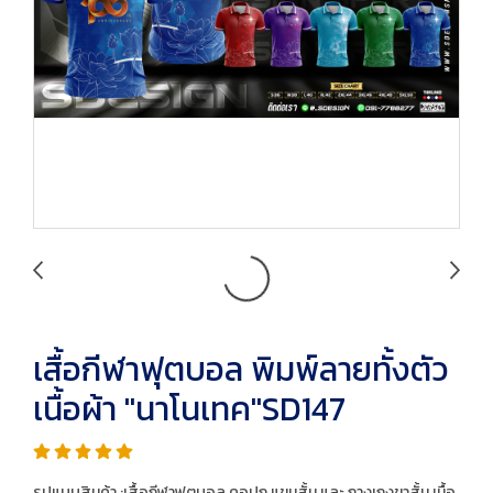
เสื้อกีฬาฟุตบอล พิมพ์ลายทั้งตัว
เนื้อผ้า "นาโนเทค"SD147
รูปแบบสินค้า :เสื้อกีฬาฟุตบอล คอปก แขนสั้น และ กางเกงขาสั้น เนื้อ