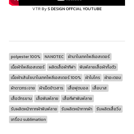
VTR By
S DESIGN OFFCIAL YOUTUBE
polyester 100%
NANOTEC
ผ้านาโนเทคโพลีเอสเตอร์
เนื้อผ้าโพลีเอสเตอร์
ผลิตเสื้อผ้ากีฬา
พิมพ์ลายเสื้อผ้าทั้งตัว
เนื้อผ้าเส้นใยนาโนเทคโพลีเอสเตอร์ 100%
ผ้าไมโคร
ผ้าอะตอม
ผ้าดาวกระจาย
ผ้าเม็ดข้าวสาร
เสื้อฟุตบอล
เสื้อบาส
เสื้อจักรยาน
เสื้อพิมพ์ลาย
เสื้อกีฬาพิมพ์ลาย
รับผลิตหน้ากากผ้าพิมพ์ลาย
รับผลิตหน้ากากผ้า
รับผลิตเสื้อวิ่ง
เครื่อง sublimation