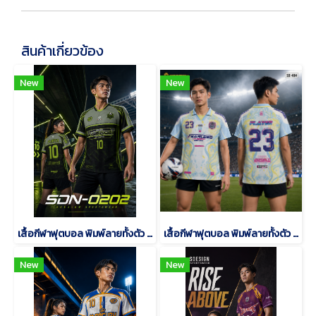
สินค้าเกี่ยวข้อง
New
New
เสื้อกีฬาฟุตบอล พิมพ์ลายทั้งตัว เนื้อผ้า "นาโนเทค"SDN-0202
เสื้อกีฬาฟุตบอล พิมพ์ลายทั้งตัว เนื้อผ้า "นาโนเทค"SD-484
New
New