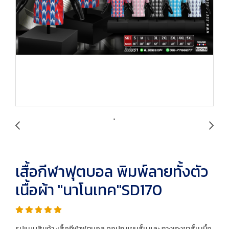
เสื้อกีฬาฟุตบอล พิมพ์ลายทั้งตัว
เนื้อผ้า "นาโนเทค"SD170
รูปแบบสินค้า :เสื้อกีฬาฟุตบอล คอปก แขนสั้น และ กางเกงขาสั้น เนื้อ