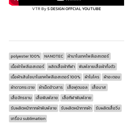
VTR By
S DESIGN OFFCIAL YOUTUBE
polyester 100%
NANOTEC
ผ้านาโนเทคโพลีเอสเตอร์
เนื้อผ้าโพลีเอสเตอร์
ผลิตเสื้อผ้ากีฬา
พิมพ์ลายเสื้อผ้าทั้งตัว
เนื้อผ้าเส้นใยนาโนเทคโพลีเอสเตอร์ 100%
ผ้าไมโคร
ผ้าอะตอม
ผ้าดาวกระจาย
ผ้าเม็ดข้าวสาร
เสื้อฟุตบอล
เสื้อบาส
เสื้อจักรยาน
เสื้อพิมพ์ลาย
เสื้อกีฬาพิมพ์ลาย
รับผลิตหน้ากากผ้าพิมพ์ลาย
รับผลิตหน้ากากผ้า
รับผลิตเสื้อวิ่ง
เครื่อง sublimation