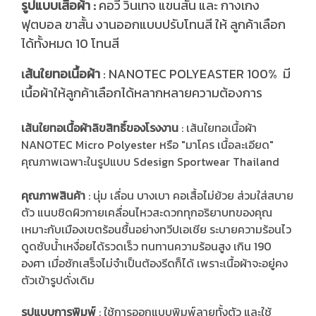
รูปแบบเสื้อผ้า :
คอวี วินเทจ แขนสั้น และ กางเกง
ฟุตบอล ขาสั้น งานออกแบบปรับโทนสี ให้ ลูกค้าเลือก
ได้ทั้งหมด 10 โทนสี
ส้นใยทอเนื้อผ้า
: NANOTEC POLYEASTER 100% มี
เ
เนื้อผ้าให้ลูกค้าเลือกได้หลากหลายความต้องการ
เส้นใยทอเนื้อผ้าลิขสิทธิ์ของโรงงาน
: เส้นใยทอเนื้อผ้า
NANOTEC Micro Polyester หรือ "มาโคร เนื้อละเอียด"
คุณภาพเฉพาะในรูปแบบ Sdesign Sportwear Thailand
คุณภาพสินค้า
: นุ่ม เลื่อน บางเบา คอเสื้อไม่ย้วย ส่วมใส่สบาย
ตัว แนบชิดผิวกายเคลื่อนไหวสะดวกทุกอริยาบทของคุณ
เหมาะกับเมืองเขตร้อนชื้นอย่างทวีปเอเชีย ระบายความร้อนไว
ดูดซับน้ำเหงื่อยได้รวดเร็ว ทนทานความร้อนสูง เกิน 190
องศา เมื่อซักเสร็จไม่จำเป็นต้องรีดก็ได้ เพราะเนื้อผ้าจะอยู่คง
ตัวเข้ารูปดั่งเดิม
รูปแบบการพิมพ์
: ใช้การออกแบบพิมพ์ลายทั้งตัว และใช้