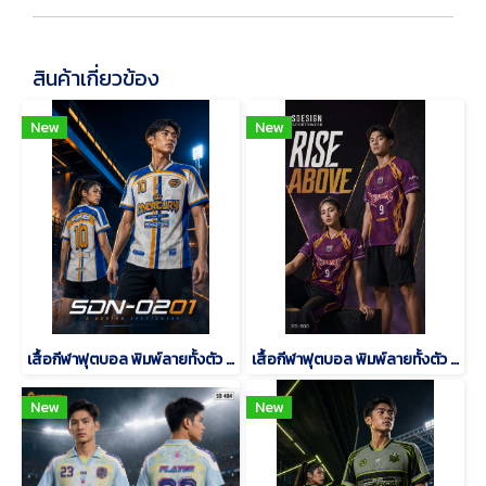
สินค้าเกี่ยวข้อง
New
New
เสื้อกีฬาฟุตบอล พิมพ์ลายทั้งตัว เนื้อผ้า "นาโนเทค"SDN-0201
เสื้อกีฬาฟุตบอล พิมพ์ลายทั้งตัว เนื้อผ้า "นาโนเทค"SD-500
New
New