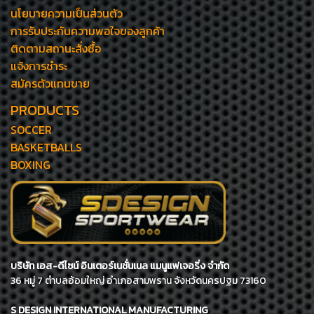
นโยบายความเป็นส่วนตัว
การรับประกันความพอใจของลูกค้า
ติดตามสถานะสั่งซื้อ
แจ้งการชำระ
สมัครตัวแทนขาย
PRODUCTS
SOCCER
BASKETBALLS
BOXING
บริษัท เอส-ดีไซน์ อินเตอร์เนชั่นเนล แมนูแฟเจอริ่ง จำกัด
36 หมู่ 7 ตำบลอ้อมใหญ่ อำเภอสามพราน จังหวัดนครปฐม 73160
S DESIGN INTERNATIONAL MANUFACTURING