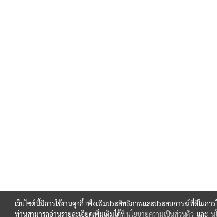
เว็บไซต์นี้มีการใช้งานคุกกี้ เพื่อเพิ่มประสิทธิภาพและประสบการณ์ที่ดีในกา
ท่านสามารถอ่านรายละเอียดเพิ่มเติมได้ที่
นโยบายความเป็นส่วนตัว
และ
นโ