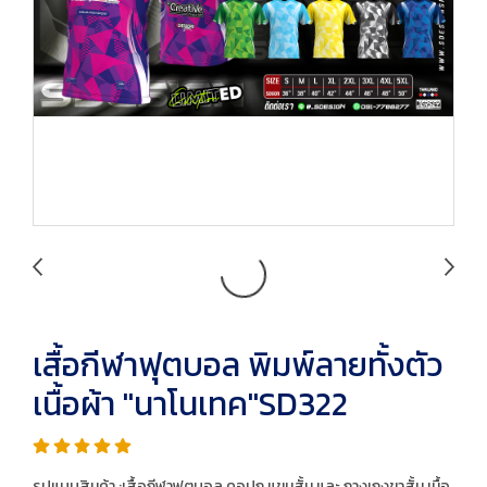
เสื้อกีฬาฟุตบอล พิมพ์ลายทั้งตัว
เนื้อผ้า "นาโนเทค"SD322
รูปแบบสินค้า :เสื้อกีฬาฟุตบอล คอปก แขนสั้น และ กางเกงขาสั้น เนื้อ