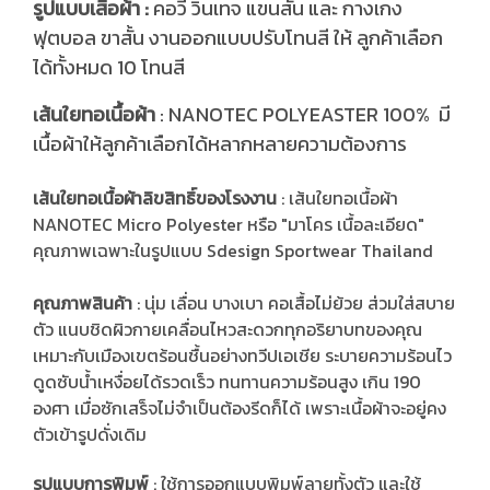
รูปแบบเสื้อผ้า :
คอวี วินเทจ แขนสั้น และ กางเกง
ฟุตบอล ขาสั้น งานออกแบบปรับโทนสี ให้ ลูกค้าเลือก
ได้ทั้งหมด 10 โทนสี
ส้นใยทอเนื้อผ้า
: NANOTEC POLYEASTER 100% มี
เ
เนื้อผ้าให้ลูกค้าเลือกได้หลากหลายความต้องการ
เส้นใยทอเนื้อผ้าลิขสิทธิ์ของโรงงาน
: เส้นใยทอเนื้อผ้า
NANOTEC Micro Polyester หรือ "มาโคร เนื้อละเอียด"
คุณภาพเฉพาะในรูปแบบ Sdesign Sportwear Thailand
คุณภาพสินค้า
: นุ่ม เลื่อน บางเบา คอเสื้อไม่ย้วย ส่วมใส่สบาย
ตัว แนบชิดผิวกายเคลื่อนไหวสะดวกทุกอริยาบทของคุณ
เหมาะกับเมืองเขตร้อนชื้นอย่างทวีปเอเชีย ระบายความร้อนไว
ดูดซับน้ำเหงื่อยได้รวดเร็ว ทนทานความร้อนสูง เกิน 190
องศา เมื่อซักเสร็จไม่จำเป็นต้องรีดก็ได้ เพราะเนื้อผ้าจะอยู่คง
ตัวเข้ารูปดั่งเดิม
รูปแบบการพิมพ์
: ใช้การออกแบบพิมพ์ลายทั้งตัว และใช้