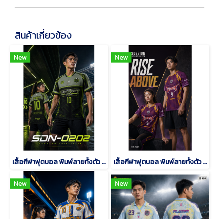
สินค้าเกี่ยวข้อง
New
New
เสื้อกีฬาฟุตบอล พิมพ์ลายทั้งตัว เนื้อผ้า "นาโนเทค"SDN-0202
เสื้อกีฬาฟุตบอล พิมพ์ลายทั้งตัว เนื้อผ้า "นาโนเทค"SD-500
New
New