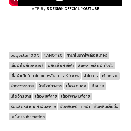
VTR By
S DESIGN OFFCIAL YOUTUBE
polyester 100%
NANOTEC
ผ้านาโนเทคโพลีเอสเตอร์
เนื้อผ้าโพลีเอสเตอร์
ผลิตเสื้อผ้ากีฬา
พิมพ์ลายเสื้อผ้าทั้งตัว
เนื้อผ้าเส้นใยนาโนเทคโพลีเอสเตอร์ 100%
ผ้าไมโคร
ผ้าอะตอม
ผ้าดาวกระจาย
ผ้าเม็ดข้าวสาร
เสื้อฟุตบอล
เสื้อบาส
เสื้อจักรยาน
เสื้อพิมพ์ลาย
เสื้อกีฬาพิมพ์ลาย
รับผลิตหน้ากากผ้าพิมพ์ลาย
รับผลิตหน้ากากผ้า
รับผลิตเสื้อวิ่ง
เครื่อง sublimation