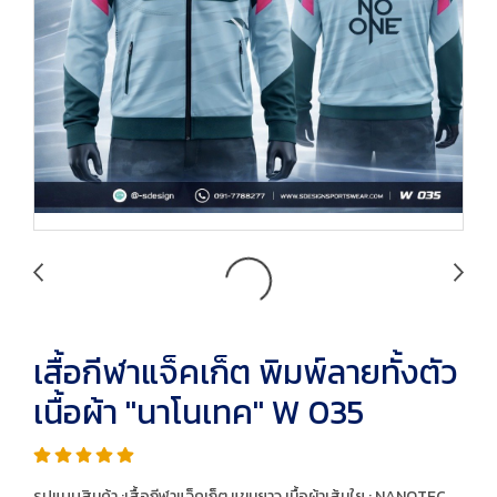
เสื้อกีฬาแจ็คเก็ต พิมพ์ลายทั้งตัว
เนื้อผ้า "นาโนเทค" W 035
รูปแบบสินค้า :เสื้อกีฬาแจ็คเก็ต แขนยาว เนื้อผ้าเส้นใย : NANOTEC