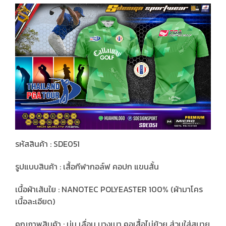
รหัสสินค้า : SDE051
รูปแบบสินค้า : เสื้อกีฬากอล์ฟ คอปก แขนสั้น
เนื้อผ้าเส้นใย : NANOTEC POLYEASTER 100% (ผ้ามาโคร
เนื้อละเอียด)
คุณภาพสินค้า : นุ่ม เลื่อน บางเบา คอเสื้อไม่ย้วย ส่วมใส่สบาย