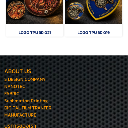
LOGO TPU 3D 021
LOGO TPU 3D 019
ABOUT US
S DESIGN COMPANY
NANOTEC
FABRIC
Sublimation Printing
DIGITAL FILM TRANFER
MANUFACTURE
บริการของเรา