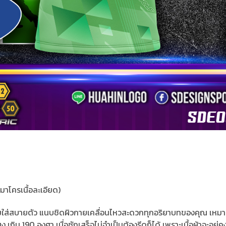
าโครเนื้อละเอียด)
ย ส่วมใส่สบายตัว แนบชิดผิวกายเคลื่อนไหวสะดวกทุกอริยาบทของคุณ เหมา
เกิน 190 องศา เมื่อซักเสร็จไม่จำเป็นต้องรีดก็ได้ เพราะเนื้อผ้าจะอยู่คงต