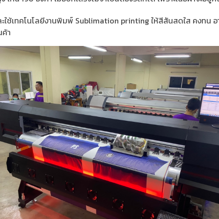
ละใช้เทคโนโลยีงานพิมพ์ Sublimation printing ให้สีสันสดใส คงทน อา
ค้า