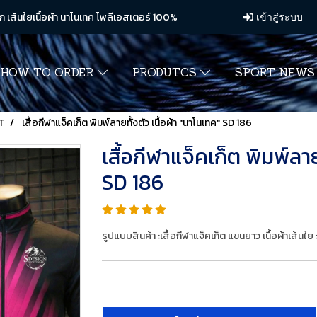
ก เส้นใยเนื้อผ้า นาโนเทค โพลีเอสเตอร์ 100%
เข้าสู่ระบบ
HOW TO ORDER
PRODUTCS
SPORT NEW
T
เสื้อกีฬาแจ็คเก็ต พิมพ์ลายทั้งตัว เนื้อผ้า "นาโนเทค" SD 186
เสื้อกีฬาแจ็คเก็ต พิมพ์ลาย
SD 186
รูปแบบสินค้า :เสื้อกีฬาแจ็คเก็ต แขนยาว เนื้อผ้าเส