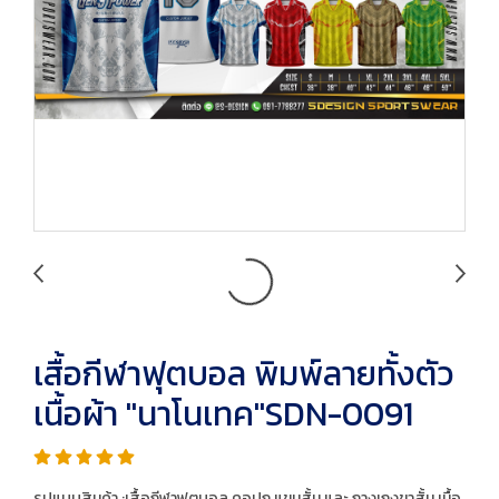
เสื้อกีฬาฟุตบอล พิมพ์ลายทั้งตัว
เนื้อผ้า "นาโนเทค"SDN-0091
รูปแบบสินค้า :เสื้อกีฬาฟุตบอล คอปก แขนสั้น และ กางเกงขาสั้น เนื้อ