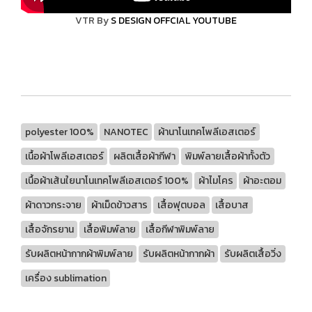
VTR By
S DESIGN OFFCIAL YOUTUBE
polyester 100%
NANOTEC
ผ้านาโนเทคโพลีเอสเตอร์
เนื้อผ้าโพลีเอสเตอร์
ผลิตเสื้อผ้ากีฬา
พิมพ์ลายเสื้อผ้าทั้งตัว
เนื้อผ้าเส้นใยนาโนเทคโพลีเอสเตอร์ 100%
ผ้าไมโคร
ผ้าอะตอม
ผ้าดาวกระจาย
ผ้าเม็ดข้าวสาร
เสื้อฟุตบอล
เสื้อบาส
เสื้อจักรยาน
เสื้อพิมพ์ลาย
เสื้อกีฬาพิมพ์ลาย
รับผลิตหน้ากากผ้าพิมพ์ลาย
รับผลิตหน้ากากผ้า
รับผลิตเสื้อวิ่ง
เครื่อง sublimation