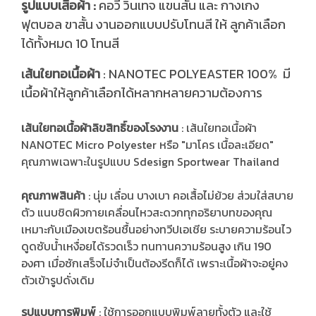
รูปแบบเสื้อผ้า :
คอวี วินเทจ แขนสั้น และ กางเกง
ฟุตบอล ขาสั้น งานออกแบบปรับโทนสี ให้ ลูกค้าเลือก
ได้ทั้งหมด 10 โทนสี
ส้นใยทอเนื้อผ้า
: NANOTEC POLYEASTER 100% มี
เ
เนื้อผ้าให้ลูกค้าเลือกได้หลากหลายความต้องการ
เส้นใยทอเนื้อผ้าลิขสิทธิ์ของโรงงาน
: เส้นใยทอเนื้อผ้า
NANOTEC Micro Polyester หรือ "มาโคร เนื้อละเอียด"
คุณภาพเฉพาะในรูปแบบ Sdesign Sportwear Thailand
คุณภาพสินค้า
: นุ่ม เลื่อน บางเบา คอเสื้อไม่ย้วย ส่วมใส่สบาย
ตัว แนบชิดผิวกายเคลื่อนไหวสะดวกทุกอริยาบทของคุณ
เหมาะกับเมืองเขตร้อนชื้นอย่างทวีปเอเชีย ระบายความร้อนไว
ดูดซับน้ำเหงื่อยได้รวดเร็ว ทนทานความร้อนสูง เกิน 190
องศา เมื่อซักเสร็จไม่จำเป็นต้องรีดก็ได้ เพราะเนื้อผ้าจะอยู่คง
ตัวเข้ารูปดั่งเดิม
รูปแบบการพิมพ์
: ใช้การออกแบบพิมพ์ลายทั้งตัว และใช้