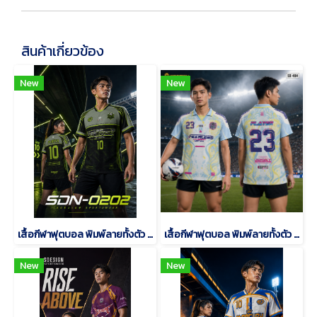
สินค้าเกี่ยวข้อง
New
New
เสื้อกีฬาฟุตบอล พิมพ์ลายทั้งตัว เนื้อผ้า "นาโนเทค"SDN-0202
เสื้อกีฬาฟุตบอล พิมพ์ลายทั้งตัว เนื้อผ้า "นาโนเทค"SD-484
New
New