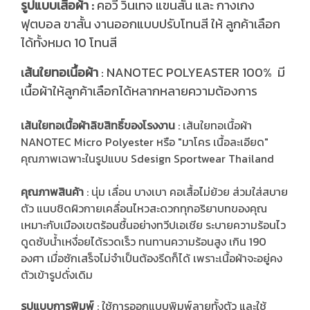
รูปแบบเสื้อผ้า :
คอวี วินเทจ แขนสั้น และ กางเกง
ฟุตบอล ขาสั้น งานออกแบบปรับโทนสี ให้ ลูกค้าเลือก
ได้ทั้งหมด 10 โทนสี
ส้นใยทอเนื้อผ้า
: NANOTEC POLYEASTER 100% มี
เ
เนื้อผ้าให้ลูกค้าเลือกได้หลากหลายความต้องการ
เส้นใยทอเนื้อผ้าลิขสิทธิ์ของโรงงาน
: เส้นใยทอเนื้อผ้า
NANOTEC Micro Polyester หรือ "มาโคร เนื้อละเอียด"
คุณภาพเฉพาะในรูปแบบ Sdesign Sportwear Thailand
คุณภาพสินค้า
: นุ่ม เลื่อน บางเบา คอเสื้อไม่ย้วย ส่วมใส่สบาย
ตัว แนบชิดผิวกายเคลื่อนไหวสะดวกทุกอริยาบทของคุณ
เหมาะกับเมืองเขตร้อนชื้นอย่างทวีปเอเชีย ระบายความร้อนไว
ดูดซับน้ำเหงื่อยได้รวดเร็ว ทนทานความร้อนสูง เกิน 190
องศา เมื่อซักเสร็จไม่จำเป็นต้องรีดก็ได้ เพราะเนื้อผ้าจะอยู่คง
ตัวเข้ารูปดั่งเดิม
รูปแบบการพิมพ์
: ใช้การออกแบบพิมพ์ลายทั้งตัว และใช้