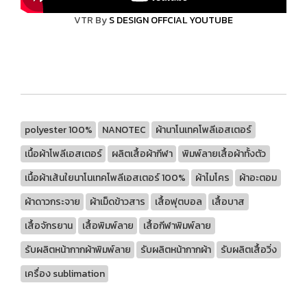
VTR By
S DESIGN OFFCIAL YOUTUBE
polyester 100%
NANOTEC
ผ้านาโนเทคโพลีเอสเตอร์
เนื้อผ้าโพลีเอสเตอร์
ผลิตเสื้อผ้ากีฬา
พิมพ์ลายเสื้อผ้าทั้งตัว
เนื้อผ้าเส้นใยนาโนเทคโพลีเอสเตอร์ 100%
ผ้าไมโคร
ผ้าอะตอม
ผ้าดาวกระจาย
ผ้าเม็ดข้าวสาร
เสื้อฟุตบอล
เสื้อบาส
เสื้อจักรยาน
เสื้อพิมพ์ลาย
เสื้อกีฬาพิมพ์ลาย
รับผลิตหน้ากากผ้าพิมพ์ลาย
รับผลิตหน้ากากผ้า
รับผลิตเสื้อวิ่ง
เครื่อง sublimation