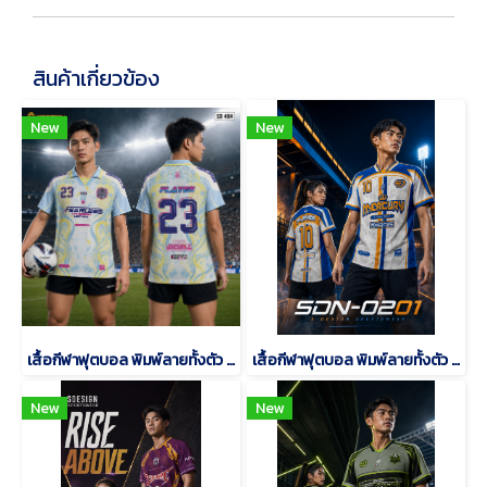
สินค้าเกี่ยวข้อง
New
New
เสื้อกีฬาฟุตบอล พิมพ์ลายทั้งตัว เนื้อผ้า "นาโนเทค"SD-484
เสื้อกีฬาฟุตบอล พิมพ์ลายทั้งตัว เนื้อผ้า "นาโนเทค"SDN-0201
New
New