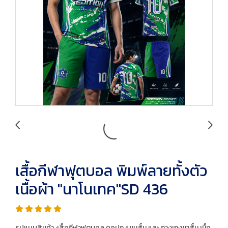
เสื้อกีฬาฟุตบอล พิมพ์ลายทั้งตัว
เนื้อผ้า "นาโนเทค"SD 436
รูปแบบสินค้า :เสื้อกีฬาฟุตบอล คอปก แขนสั้น และ กางเกงขาสั้น เนื้อ