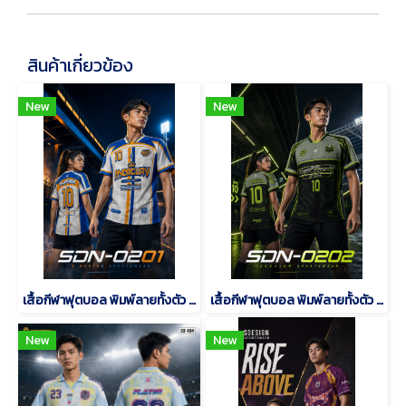
สินค้าเกี่ยวข้อง
New
New
เสื้อกีฬาฟุตบอล พิมพ์ลายทั้งตัว เนื้อผ้า "นาโนเทค"SDN-0201
เสื้อกีฬาฟุตบอล พิมพ์ลายทั้งตัว เนื้อผ้า "นาโนเทค"SDN-0202
New
New