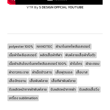
VTR By
S DESIGN OFFCIAL YOUTUBE
polyester 100%
NANOTEC
ผ้านาโนเทคโพลีเอสเตอร์
เนื้อผ้าโพลีเอสเตอร์
ผลิตเสื้อผ้ากีฬา
พิมพ์ลายเสื้อผ้าทั้งตัว
เนื้อผ้าเส้นใยนาโนเทคโพลีเอสเตอร์ 100%
ผ้าไมโคร
ผ้าอะตอม
ผ้าดาวกระจาย
ผ้าเม็ดข้าวสาร
เสื้อฟุตบอล
เสื้อบาส
เสื้อจักรยาน
เสื้อพิมพ์ลาย
เสื้อกีฬาพิมพ์ลาย
รับผลิตหน้ากากผ้าพิมพ์ลาย
รับผลิตหน้ากากผ้า
รับผลิตเสื้อวิ่ง
เครื่อง sublimation