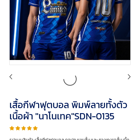
เสื้อกีฬาฟุตบอล พิมพ์ลายทั้งตัว
เนื้อผ้า "นาโนเทค"SDN-0135
รูปแบบสินค้า :เสื้อกีฬาฟุตบอล คอปก แขนสั้น และ กางเกงขาสั้น เนื้อ