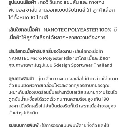
รูปแบบเสื้อผ้า :
คอวี วินเทจ แขนสั้น และ กางเกง
ฟุตบอล ขาสั้น งานออกแบบปรับโทนสี ให้ ลูกค้าเลือก
ได้ทั้งหมด 10 โทนสี
ส้นใยทอเนื้อผ้า
: NANOTEC POLYEASTER 100% มี
เ
เนื้อผ้าให้ลูกค้าเลือกได้หลากหลายความต้องการ
เส้นใยทอเนื้อผ้าลิขสิทธิ์ของโรงงาน
: เส้นใยทอเนื้อผ้า
NANOTEC Micro Polyester หรือ "มาโคร เนื้อละเอียด"
คุณภาพเฉพาะในรูปแบบ Sdesign Sportwear Thailand
คุณภาพสินค้า
: นุ่ม เลื่อน บางเบา คอเสื้อไม่ย้วย ส่วมใส่สบาย
ตัว แนบชิดผิวกายเคลื่อนไหวสะดวกทุกอริยาบทของคุณ
เหมาะกับเมืองเขตร้อนชื้นอย่างทวีปเอเชีย ระบายความร้อนไว
ดูดซับน้ำเหงื่อยได้รวดเร็ว ทนทานความร้อนสูง เกิน 190
องศา เมื่อซักเสร็จไม่จำเป็นต้องรีดก็ได้ เพราะเนื้อผ้าจะอยู่คง
ตัวเข้ารูปดั่งเดิม
รูปแบบการพิมพ์
: ใช้การออกแบบพิมพ์ลายทั้งตัว และใช้