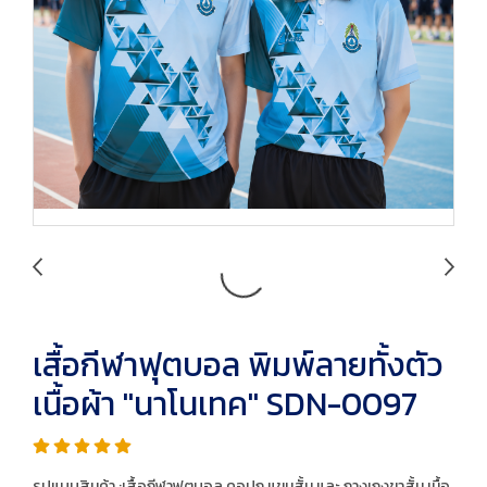
เสื้อกีฬาฟุตบอล พิมพ์ลายทั้งตัว
เนื้อผ้า "นาโนเทค" SDN-0097
รูปแบบสินค้า :เสื้อกีฬาฟุตบอล คอปก แขนสั้น และ กางเกงขาสั้น เนื้อ