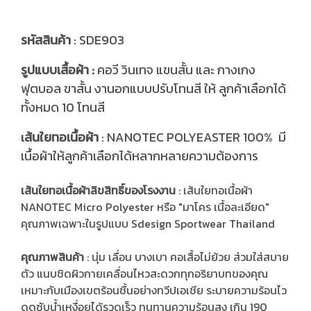
รหัสสินค้า
: SDE903
รูปแบบเสื้อผ้า :
คอวี วินเทจ แขนสั้น และ กางเกง
ฟุตบอล ขาสั้น งานอกแบบปรับโทนสี ให้ ลูกค้าเลือกได้
ทั้งหมด 10 โทนสี
ส้นใยทอเนื้อผ้า
: NANOTEC POLYEASTER 100% มี
เ
เนื้อผ้าให้ลูกค้าเลือกได้หลากหลายความต้องการ
เส้นใยทอเนื้อผ้าลิขสิทธิ์ของโรงงาน
: เส้นใยทอเนื้อผ้า
NANOTEC Micro Polyester หรือ "มาโคร เนื้อละเอียด"
คุณภาพเฉพาะในรูปแบบ Sdesign Sportwear Thailand
คุณภาพสินค้า
: นุ่ม เลื่อน บางเบา คอเสื้อไม่ย้วย ส่วมใส่สบาย
ตัว แนบชิดผิวกายเคลื่อนไหวสะดวกทุกอริยาบทของคุณ
เหมาะกับเมืองเขตร้อนชื้นอย่างทวีปเอเชีย ระบายความร้อนไว
ดูดซับน้ำเหงื่อยได้รวดเร็ว ทนทานความร้อนสูง เกิน 190