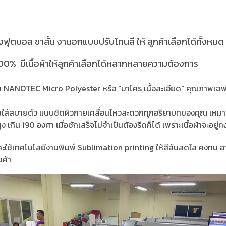
กงฟุตบอล ขาสั้น งานอกแบบปรับโทนสี ให้ ลูกค้าเลือกได้ทั้งหมด
 มีเนื้อผ้าให้ลูกค้าเลือกได้หลากหลายความต้องการ
อผ้า NANOTEC Micro Polyester หรือ "มาโคร เนื้อละเอียด" คุณภาพ
ย ส่วมใส่สบายตัว แนบชิดผิวกายเคลื่อนไหวสะดวกทุกอริยาบทของคุณ เหมา
เกิน 190 องศา เมื่อซักเสร็จไม่จำเป็นต้องรีดก็ได้ เพราะเนื้อผ้าจะอยู่คงต
ละใช้เทคโนโลยีงานพิมพ์ Sublimation printing ให้สีสันสดใส คงทน อา
ค้า