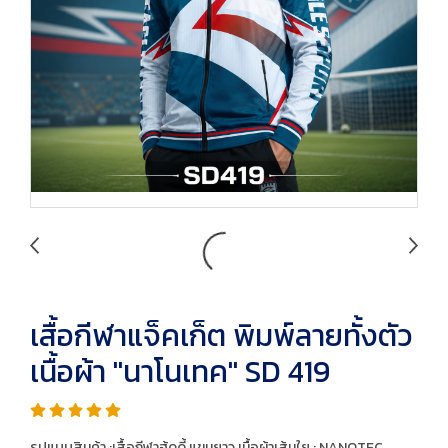
เสื้อกีฬาแจ็คเก็ต พิมพ์ลายทั้งตัว
เนื้อผ้า "นาโนเทค" SD 419
รูปแบบสินค้า :เสื้อกีฬาฮู้ดดี้ แขนยาว เนื้อผ้าเส้นใย : NANOTEC