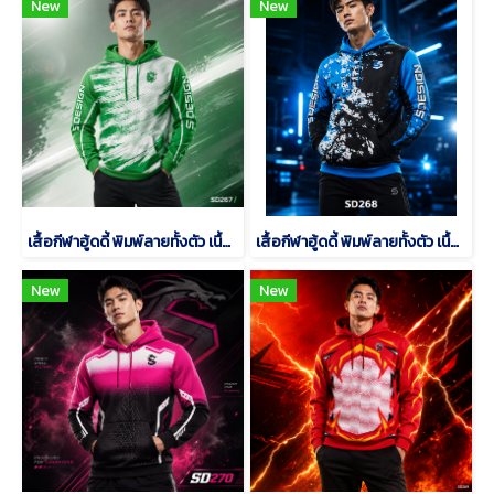
New
New
เสื้อกีฬาฮู้ดดี้ พิมพ์ลายทั้งตัว เนื้อผ้า "นาโนเทค" SD 267
เสื้อกีฬาฮู้ดดี้ พิมพ์ลายทั้งตัว เนื้อผ้า "นาโนเทค" SD 268
New
New