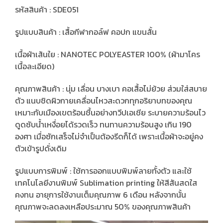
รหัสสินค้า : SDE051
รูปแบบสินค้า : เสื้อกีฬากอล์ฟ คอปก แขนสั้น
เนื้อผ้าเส้นใย : NANOTEC POLYEASTER 100% (ผ้ามาโคร
เนื้อละเอียด)
คุณภาพสินค้า : นุ่ม เลื่อน บางเบา คอเสื้อไม่ย้วย ส่วมใส่สบาย
ตัว แนบชิดผิวกายเคลื่อนไหวสะดวกทุกอริยาบทของคุณ
เหมาะกับเมืองเขตร้อนชื้นอย่างทวีปเอเชีย ระบายความร้อนไว
ดูดซับน้ำเหงื่อยได้รวดเร็ว ทนทานความร้อนสูง เกิน 190
องศา เมื่อซักเสร็จไม่จำเป็นต้องรีดก็ได้ เพราะเนื้อผ้าจะอยู่คง
ตัวเข้ารูปดั่งเดิม
รูปแบบการพิมพ์ : ใช้การออกแบบพิมพ์ลายทั้งตัว และใช้
เทคโนโลยีงานพิมพ์ Sublimation printing ให้สีสันสดใส
คงทน อายุการใช้งานเต็มคุณภาพ 6 เดือน หลังจากนั้น
คุณภาพจะลดลงเหลือประมาณ 50% ของคุณภาพสินค้า