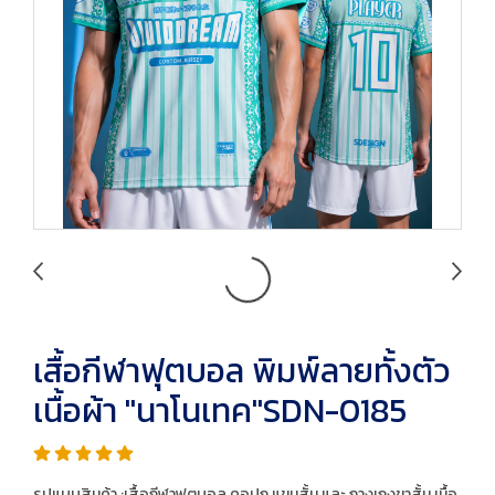
เสื้อกีฬาฟุตบอล พิมพ์ลายทั้งตัว
เนื้อผ้า "นาโนเทค"SDN-0185
รูปแบบสินค้า :เสื้อกีฬาฟุตบอล คอปก แขนสั้น และ กางเกงขาสั้น เนื้อ