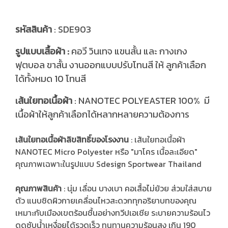
รหัสสินค้า
: SDE903
รูปแบบเสื้อผ้า :
คอวี วินเทจ แขนสั้น และ กางเกง
ฟุตบอล ขาสั้น งานออกแบบปรับโทนสี ให้ ลูกค้าเลือก
ได้ทั้งหมด 10 โทนสี
ส้นใยทอเนื้อผ้า
: NANOTEC POLYEASTER 100% มี
เ
เนื้อผ้าให้ลูกค้าเลือกได้หลากหลายความต้องการ
เส้นใยทอเนื้อผ้าลิขสิทธิ์ของโรงงาน
: เส้นใยทอเนื้อผ้า
NANOTEC Micro Polyester หรือ "มาโคร เนื้อละเอียด"
คุณภาพเฉพาะในรูปแบบ Sdesign Sportwear Thailand
คุณภาพสินค้า
: นุ่ม เลื่อน บางเบา คอเสื้อไม่ย้วย ส่วมใส่สบาย
ตัว แนบชิดผิวกายเคลื่อนไหวสะดวกทุกอริยาบทของคุณ
เหมาะกับเมืองเขตร้อนชื้นอย่างทวีปเอเชีย ระบายความร้อนไว
ดูดซับน้ำเหงื่อยได้รวดเร็ว ทนทานความร้อนสูง เกิน 190