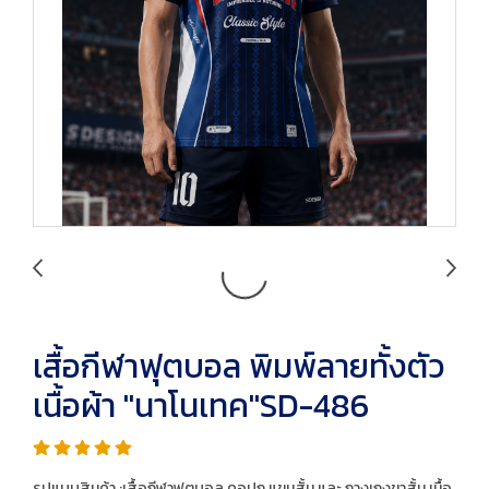
เสื้อกีฬาฟุตบอล พิมพ์ลายทั้งตัว
เนื้อผ้า "นาโนเทค"SD-486
รูปแบบสินค้า :เสื้อกีฬาฟุตบอล คอปก แขนสั้น และ กางเกงขาสั้น เนื้อ