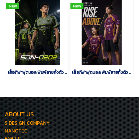
New
New
เสื้อกีฬาฟุตบอล พิมพ์ลายทั้งตัว เนื้อผ้า "นาโนเทค"SDN-0202
เสื้อกีฬาฟุตบอล พิมพ์ลายทั้งตัว เนื้อผ้า "นาโนเทค"SD-500
ABOUT US
S DESIGN COMPANY
NANOTEC
FABRIC