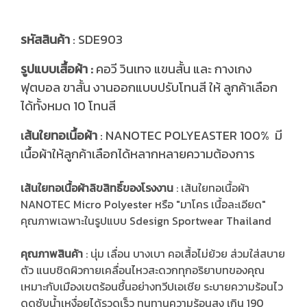
รหัสสินค้า
: SDE903
รูปแบบเสื้อผ้า :
คอวี วินเทจ แขนสั้น และ กางเกง
ฟุตบอล ขาสั้น งานออกแบบปรับโทนสี ให้ ลูกค้าเลือก
ได้ทั้งหมด 10 โทนสี
ส้นใยทอเนื้อผ้า
: NANOTEC POLYEASTER 100% มี
เ
เนื้อผ้าให้ลูกค้าเลือกได้หลากหลายความต้องการ
เส้นใยทอเนื้อผ้าลิขสิทธิ์ของโรงงาน
: เส้นใยทอเนื้อผ้า
NANOTEC Micro Polyester หรือ "มาโคร เนื้อละเอียด"
คุณภาพเฉพาะในรูปแบบ Sdesign Sportwear Thailand
คุณภาพสินค้า
: นุ่ม เลื่อน บางเบา คอเสื้อไม่ย้วย ส่วมใส่สบาย
ตัว แนบชิดผิวกายเคลื่อนไหวสะดวกทุกอริยาบทของคุณ
เหมาะกับเมืองเขตร้อนชื้นอย่างทวีปเอเชีย ระบายความร้อนไว
ดูดซับน้ำเหงื่อยได้รวดเร็ว ทนทานความร้อนสูง เกิน 190