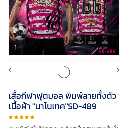
เสื้อกีฬาฟุตบอล พิมพ์ลายทั้งตัว
เนื้อผ้า "นาโนเทค"SD-489
รูปแบบสินค้า :เสื้อกีฬาฟุตบอล คอปก แขนสั้น และ กางเกงขาสั้น เนื้อ