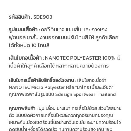
รหัสสินค้า
: SDE903
รูปแบบเสื้อผ้า :
คอวี วินเทจ แขนสั้น และ กางเกง
ฟุตบอล ขาสั้น งานออกแบบปรับโทนสี ให้ ลูกค้าเลือก
ได้ทั้งหมด 10 โทนสี
ส้นใยทอเนื้อผ้า
: NANOTEC POLYEASTER 100% มี
เ
เนื้อผ้าให้ลูกค้าเลือกได้หลากหลายความต้องการ
เส้นใยทอเนื้อผ้าลิขสิทธิ์ของโรงงาน
: เส้นใยทอเนื้อผ้า
NANOTEC Micro Polyester หรือ "มาโคร เนื้อละเอียด"
คุณภาพเฉพาะในรูปแบบ Sdesign Sportwear Thailand
คุณภาพสินค้า
: นุ่ม เลื่อน บางเบา คอเสื้อไม่ย้วย ส่วมใส่สบาย
ตัว แนบชิดผิวกายเคลื่อนไหวสะดวกทุกอริยาบทของคุณ
เหมาะกับเมืองเขตร้อนชื้นอย่างทวีปเอเชีย ระบายความร้อนไว
ดูดซับน้ำเหงื่อยได้รวดเร็ว ทนทานความร้อนสูง เกิน 190